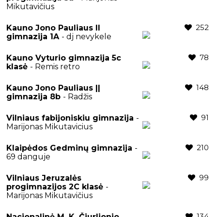
Mikutavičius
252
Kauno Jono Pauliaus II
gimnazija 1A
- dj nevykele
78
Kauno Vyturio gimnazija 5c
klasė
- Remis retro
148
Kauno Jono Pauliaus ||
gimnazija 8b
- Radžis
91
Vilniaus fabijoniskiu gimnazija
-
Marijonas Mikutavicius
210
Klaipėdos Gedminų gimnazija
-
69 danguje
99
Vilniaus Jeruzalės
progimnazijos 2C klasė
-
Marijonas Mikutavičius
134
Nacionalinė M. K. Čiurlionio