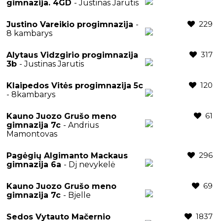
gimnazija. 4GD
- Justinas Jarutis
229
Justino Vareikio progimnazija
-
8 kambarys
317
Alytaus Vidzgirio progimnazija
3b
- Justinas Jarutis
120
Klaipedos Vitės progimnazija 5c
- 8kambarys
61
Kauno Juozo Grušo meno
gimnazija 7c
- Andrius
Mamontovas
296
Pagėgių Algimanto Mackaus
gimnazija 6a
- Dj nevykelė
69
Kauno Juozo Grušo meno
gimnazija 7c
- Bjelle
1837
Sedos Vytauto Mačernio