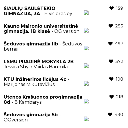
159
ŠIAULIŲ SAULĖTEKIO
GIMNAZIJA, 3A
- Elvis presley
285
Kauno Maironio universitetinė
gimnazija. 1B klasė
- OG version
497
Šeduvos gimnazija IIb
- Šeduvos
bernai
372
LSMU PRADINĖ MOKYKLA 2B
-
Jessica Shy ir Vaidas Baumila
108
KTU inžineriros licėjus 4c
-
Marijonas Mikutavičius
218
Utenos Krašuonos progimnazija
8d
- 8 Kambarys
490
Šeduvos gimnazija 5b
-
OGversion