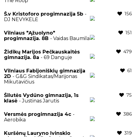
The Roop
156
Š.v Kristoforo progimnazija 5b
-
DJ NEVYKELĖ
151
Vilniaus "Ąžuolyno"
progimnazija. 8B
- Vaidas Baumila
479
Židikų Marijos Pečkauskaitės
gimnazija. 8a
- 69 Danguje
61
Vilniaus Fabijoniškių gimnazija
2D
- G&G Sindikatas/Marijonas
Mikutavičius
75
Šilutės Vydūno gimnazija, 1s
klasė
- Justinas Jarutis
386
Versmės progimnazija 4c
-
Aerobika
319
Kuršėnų Lauryno Ivinskio