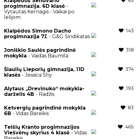
63
Klaipėdos Sendvario
progimnazija. 6D klasė
-
Vytautas Kernagis - Vaikai po
lelijom
143
Klaipėdos Simono Dacho
progimnazija 7Σ
- G&G Sindikatas
318
Joniškio Saulės pagrindinė
mokykla
- Vaidas Baumila
374
Šiaulių Lieporių gimnazija, 11D
klasės
- Jessica Shy
193
Alytaus „Drevinuko“ mokykla-
darželis 4B
- Radžis
83
Ketvergių pagrindinė mokykla
6B
- Vidas Bareikis
465
Telšių Kranto progimnazijos
Viešvėnų skyrius 4 klasė
- Vidas
Bareikis