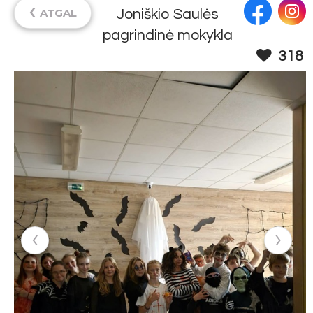
‹
ATGAL
Joniškio Saulės
pagrindinė mokykla
318
‹
›