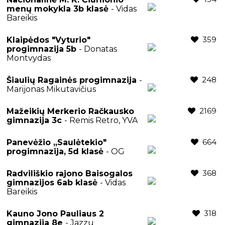
menų mokykla 3b klasė
- Vidas
Bareikis
359
Klaipėdos "Vyturio"
progimnazija 5b
- Donatas
Montvydas
248
Šiaulių Ragainės progimnazija
-
Marijonas Mikutavičius
2169
Mažeikių Merkerio Račkausko
gimnazija 3c
- Remis Retro, YVA
664
Panevėžio ,,Saulėtekio"
progimnazija, 5d klasė
- OG
368
Radviliškio rajono Baisogalos
gimnazijos 6ab klasė
- Vidas
Bareikis
318
Kauno Jono Pauliaus 2
gimnazija 8e
- Jazzu