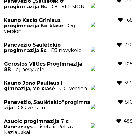
299
Panevėžio ,,Saulėtekio”
progimnazija 8c
- OG VERSION
168
Kauno Kazio Griniaus
progimnazija 6d klase
- Og
version
220
Panevėžio Saulėtekio
progimnazija 5c
- DJ nevykele
108
Gerosios Vilties Progimnazija
8B
- dj nevykele
359
Kauno Jono Pauliaus II
gimnazija, 7b klasė
- OG Version
510
Panevėžio,,Saulėtekio’’progimna
zija
- OG version
488
Azuolo progimnazija 7 c
Panevezys
- Liveta ir Petras
Kazlauskai