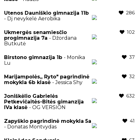
286
Utenos Dauniškio gimnazija 11b
- Dj nevykelė Aerobika
102
Ukmergės senamiesčio
progimnazija 7a
- Džordana
Butkutė
37
Birstono gimnazija 1b
- Monika
Lu
32
Marijampolės,, Ryto" pagrindinė
mokykla 6b klasė
- Jessica Shy
632
Joniškėlio Gabrielės
Petkevičaitės-Bitės gimanzija
IVa klasė
- OG VERSION
41
Zapyškio pagrindinė mokykla 5a
- Donatas Montvydas