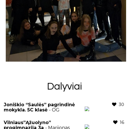
Dalyviai
30
Joniškio “Saulės” pagrindinė
mokykla. 5C klasė
- OG
16
Vilniaus”Ąžuolyno”
progimnazija 3a
- Marijonas