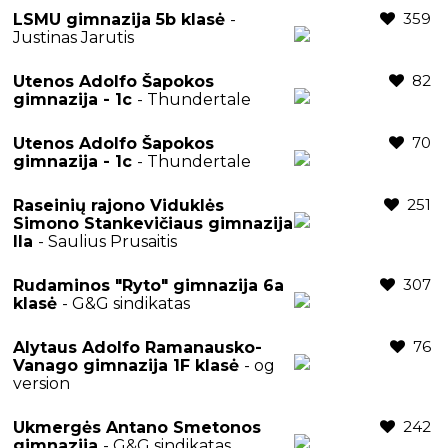
359
LSMU gimnazija 5b klasė
-
Justinas Jarutis
82
Utenos Adolfo Šapokos
gimnazija - 1c
- Thundertale
70
Utenos Adolfo Šapokos
gimnazija - 1c
- Thundertale
251
Raseinių rajono Viduklės
Simono Stankevičiaus gimnazija
IIa
- Saulius Prusaitis
307
Rudaminos "Ryto" gimnazija 6a
klasė
- G&G sindikatas
76
Alytaus Adolfo Ramanausko-
Vanago gimnazija 1F klasė
- og
version
242
Ukmergės Antano Smetonos
gimnazija
- G&G sindikatas