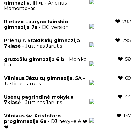
gimnazija. III g.
- Andrius
Mamontovas
792
Rietavo Lauryno Ivinskio
gimnazija 7a
- OG version
295
Prienų r. Stakliškių gimnazija
7klasė
- Justinas Jarutis
58
gruzdžių gimnazija 6 b
- Monika
Liu
69
Vilniaus Jėzuitų gimnazija, 5A
-
Justinas Jarutis
44
Usėnų pagrindinė mokykla
7klasė
- Justinas Jarutis
147
Vilniaus šv. Kristoforo
progimnazija 6a
- DJ nevykelė ❤️
❤️