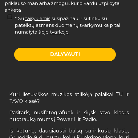
priklauso man arba žmogui, kurio vardu užpildyta
anketa
* Su
taisyklėmis
susipažinau ir sutinku su
pateiktų asmens duomenų tvarkymu kaip tai
numatyta šioje
tvarkoje
Kurį lietuviškos muzikos atlikėją palaikai TU ir
TAVO klasė?
Pasitark, nusifotografuok ir siųsk savo klasės
nuotrauką mums į Power Hit Radio.
Iš keturių, daugiausiai balsų surinkusių klasių,
Gruodžio 9 d., burtų keliu išrinksime vieną, kuri