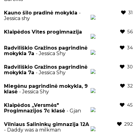
31
Kauno šilo pradinė mokykla
-
Jessica shy
56
Klaipėdos Vites progimnazija
34
Radviliškio Gražinos pagrindinė
mokykla 7a
- Jessica Shy
30
Radviliškio Gražinos pagrindinė
mokykla 7a
- Jessica Shy
32
Miegėnu pagrindinė mokykla, 9
klasė
- Jessica Shy
45
Klaipėdos ,,Versmės"
Progimnazijos 7c klasė
- Gjan
292
Vilniaus Salininkų gimnazija 12A
- Daddy was a milkman