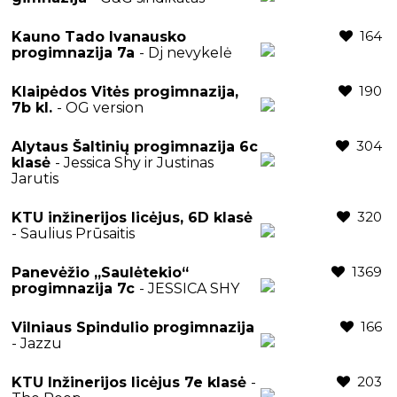
164
Kauno Tado Ivanausko
progimnazija 7a
- Dj nevykelė
190
Klaipėdos Vitės progimnazija,
7b kl.
- OG version
304
Alytaus Šaltinių progimnazija 6c
klasė
- Jessica Shy ir Justinas
Jarutis
320
KTU inžinerijos licėjus, 6D klasė
- Saulius Prūsaitis
1369
Panevėžio „Saulėtekio“
progimnazija 7c
- JESSICA SHY
166
Vilniaus Spindulio progimnazija
- Jazzu
203
KTU Inžinerijos licėjus 7e klasė
-