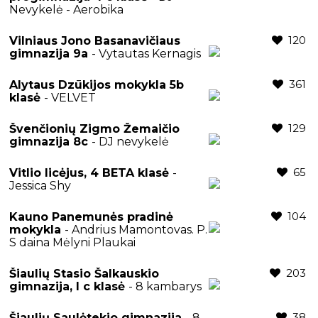
Nevykelė - Aerobika
120
Vilniaus Jono Basanavičiaus
gimnazija 9a
- Vytautas Kernagis
361
Alytaus Dzūkijos mokykla 5b
klasė
- VELVET
129
Švenčionių Zigmo Žemaičio
gimnazija 8c
- DJ nevykelė
65
Vitlio licėjus, 4 BETA klasė
-
Jessica Shy
104
Kauno Panemunės pradinė
mokykla
- Andrius Mamontovas. P.
S daina Mėlyni Plaukai
203
Šiaulių Stasio Šalkauskio
gimnazija, I c klasė
- 8 kambarys
38
Šiaulių Saulėtekio gimnazija
- 8