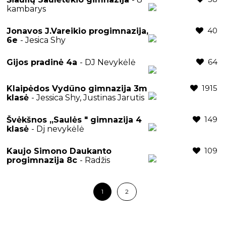
kambarys
40
Jonavos J.Vareikio progimnazija,
6e
- Jesica Shy
64
Gijos pradinė 4a
- DJ Nevykėlė
1915
Klaipėdos Vydūno gimnazija 3m
klasė
- Jessica Shy, Justinas Jarutis
149
Švėkšnos ,,Saulės " gimnazija 4
klasė
- Dj nevykėlė
109
Kaujo Simono Daukanto
progimnazija 8c
- Radžis
1
2