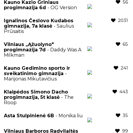
56
Kauno Kazio Griniaus
progimnazija 6d
- OG Version
2031
Ignalinos Česlovo Kudabos
gimnazija, 7a klasė
- Saulius
Prūsaitis
65
Vilniaus „Ąžuolyno"
progimnazija 7d
- Daddy Was A
Milkman
241
Kauno Gedimino sporto ir
sveikatinimo gimnazija
-
Marijonas Mikutavičius
443
Klaipėdos Simono Dacho
progimnazija, 5t klasė
- The
Roop
35
Asta Stulpinienė 6B
- Monika liu
99
Vilniaus Barboros Radvilaitės