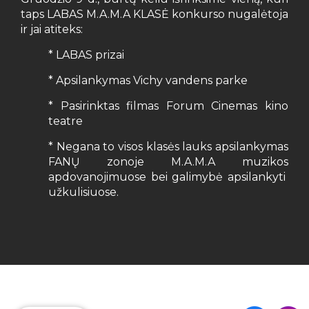
taps LABAS M.A.M.A KLASĖ konkurso nugalėtoja
ir jai atiteks:
* LABAS prizai
* Apsilankymas Vichy vandens parke
* Pasirinktas filmas Forum Cinemas kino
teatre
* Negana to visos klasės lauks apsilankymas
FANŲ zonoje M.A.M.A muzikos
apdovanojimuose bei galimybė apsilankyti
užkulisiuose.