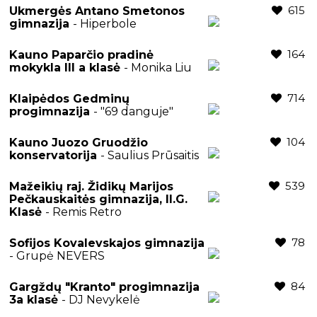
615
Ukmergės Antano Smetonos
gimnazija
- Hiperbole
164
Kauno Paparčio pradinė
mokykla III a klasė
- Monika Liu
714
Klaipėdos Gedminų
progimnazija
- "69 danguje"
104
Kauno Juozo Gruodžio
konservatorija
- Saulius Prūsaitis
539
Mažeikių raj. Židikų Marijos
Pečkauskaitės gimnazija, II.G.
Klasė
- Remis Retro
78
Sofijos Kovalevskajos gimnazija
- Grupė NEVERS
84
Gargždų "Kranto" progimnazija
3a klasė
- DJ Nevykelė