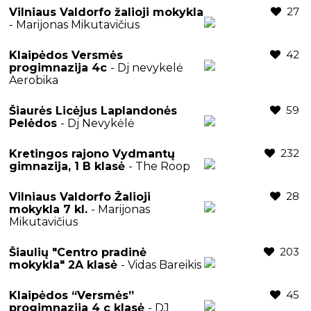
27
Vilniaus Valdorfo žalioji mokykla
- Marijonas Mikutavičius
42
Klaipėdos Versmės
progimnazija 4c
- Dj nevykelė
Aerobika
59
Šiaurės Licėjus Laplandonės
Pelėdos
- Dj Nevykėlė
232
Kretingos rajono Vydmantų
gimnazija, 1 B klasė
- The Roop
28
Vilniaus Valdorfo Žalioji
mokykla 7 kl.
- Marijonas
Mikutavičius
203
Šiaulių "Centro pradinė
mokykla" 2A klasė
- Vidas Bareikis
45
Klaipėdos “Versmės”
progimnazija 4 c klasė
- DJ