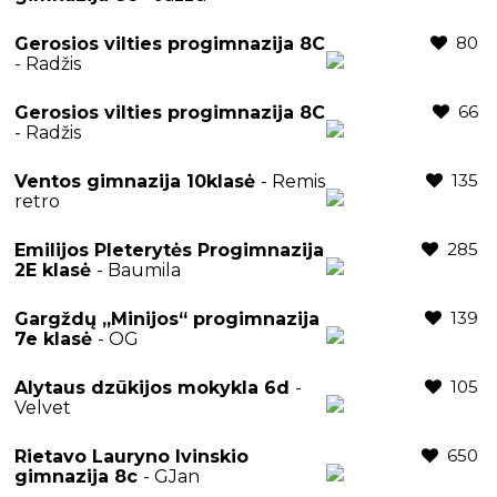
80
Gerosios vilties progimnazija 8C
- Radžis
66
Gerosios vilties progimnazija 8C
- Radžis
135
Ventos gimnazija 10klasė
- Remis
retro
285
Emilijos Pleterytės Progimnazija
2E klasė
- Baumila
139
Gargždų „Minijos“ progimnazija
7e klasė
- OG
105
Alytaus dzūkijos mokykla 6d
-
Velvet
650
Rietavo Lauryno Ivinskio
gimnazija 8c
- GJan