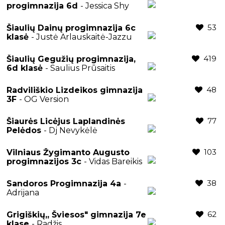
progimnazija 6d
- Jessica Shy
53
Šiaulių Dainų progimnazija 6c
klasė
- Justė Arlauskaitė-Jazzu
419
Šiaulių Gegužių progimnazija,
6d klasė
- Saulius Prūsaitis
48
Radviliškio Lizdeikos gimnazija
3F
- OG Version
77
Šiaurės Licėjus Laplandinės
Pelėdos
- Dj Nevykėlė
103
Vilniaus Žygimanto Augusto
progimnazijos 3c
- Vidas Bareikis
38
Sandoros Progimnazija 4a
-
Adrijana
62
Grigiškių,, Šviesos" gimnazija 7e
klase
- Radžis