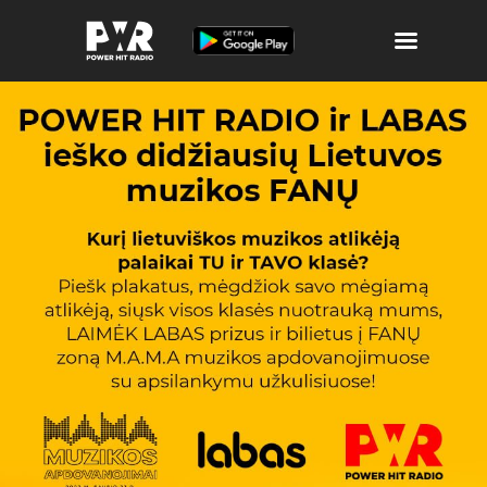
Atributika
Laidos ir Archyvas
Muzika
Apie POWER
Žaidimai