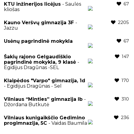
67
KTU inžinerijos licėjus
- Saulės
kliošas
2205
Kauno Veršvų gimnazija 3F
-
Jazzu
67
Usėnų pagrindinė mokykla
147
Šakių rajono Gelgaudiškio
pagrindinė mokykla, 9 klasė
-
Egidijus Dragūnas -SEL
170
Klaipėdos "Varpo" gimnazija, 1d
- Egidijus Dragūnas - Sel
310
Vilniaus “Minties” gimnazija Ib
-
Džordana Butkutė
236
Vilniaus kunigaikščio Gedimino
progimnazija, 5C
- Vaidas Baumila