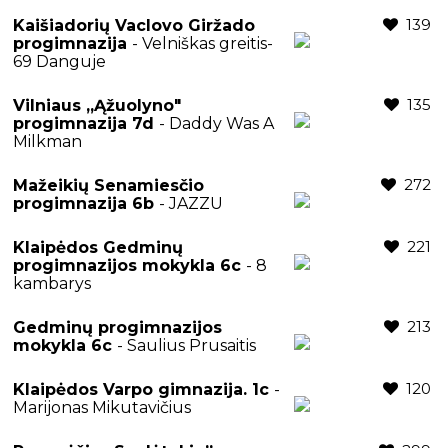
139
Kaišiadorių Vaclovo Giržado
progimnazija
- Velniškas greitis-
69 Danguje
135
Vilniaus „Ąžuolyno"
progimnazija 7d
- Daddy Was A
Milkman
272
Mažeikių Senamiesčio
progimnazija 6b
- JAZZU
221
Klaipėdos Gedminų
progimnazijos mokykla 6c
- 8
kambarys
213
Gedminų progimnazijos
mokykla 6c
- Saulius Prusaitis
120
Klaipėdos Varpo gimnazija. 1c
-
Marijonas Mikutavičius