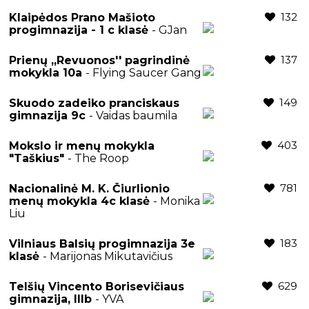
132
Klaipėdos Prano Mašioto
progimnazija - 1 c klasė
- GJan
137
Prienų ,,Revuonos'' pagrindinė
mokykla 10a
- Flying Saucer Gang
149
Skuodo zadeiko pranciskaus
gimnazija 9c
- Vaidas baumila
403
Mokslo ir menų mokykla
"Taškius"
- The Roop
781
Nacionalinė M. K. Čiurlionio
menų mokykla 4c klasė
- Monika
Liu
183
Vilniaus Balsių progimnazija 3e
klasė
- Marijonas Mikutavičius
629
Telšių Vincento Borisevičiaus
gimnazija, IIIb
- YVA