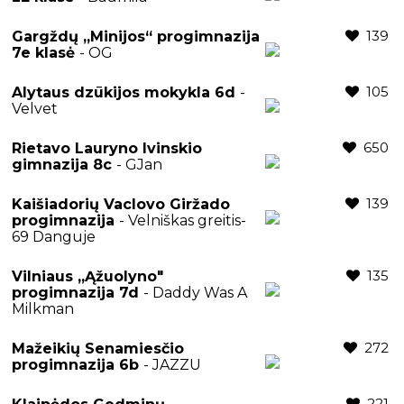
139
Gargždų „Minijos“ progimnazija
7e klasė
- OG
105
Alytaus dzūkijos mokykla 6d
-
Velvet
650
Rietavo Lauryno Ivinskio
gimnazija 8c
- GJan
139
Kaišiadorių Vaclovo Giržado
progimnazija
- Velniškas greitis-
69 Danguje
135
Vilniaus „Ąžuolyno"
progimnazija 7d
- Daddy Was A
Milkman
272
Mažeikių Senamiesčio
progimnazija 6b
- JAZZU
221