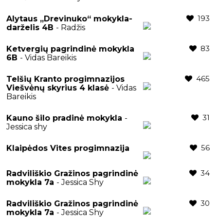
193
Alytaus „Drevinuko“ mokykla-
darželis 4B
- Radžis
83
Ketvergių pagrindinė mokykla
6B
- Vidas Bareikis
465
Telšių Kranto progimnazijos
Viešvėnų skyrius 4 klasė
- Vidas
Bareikis
31
Kauno šilo pradinė mokykla
-
Jessica shy
56
Klaipėdos Vites progimnazija
34
Radviliškio Gražinos pagrindinė
mokykla 7a
- Jessica Shy
30
Radviliškio Gražinos pagrindinė
mokykla 7a
- Jessica Shy