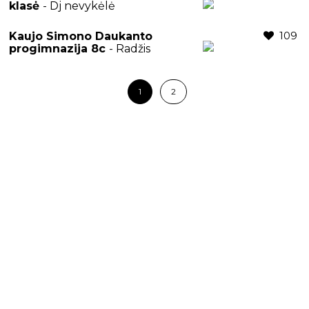
klasė
- Dj nevykėlė
109
Kaujo Simono Daukanto
progimnazija 8c
- Radžis
1
2
Copyright © 2016 - 2026 by
PowerHitRadio.lt
All rights
reserved.