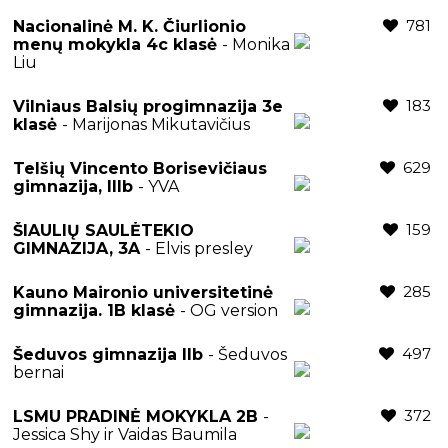
781
Nacionalinė M. K. Čiurlionio
menų mokykla 4c klasė
- Monika
Liu
183
Vilniaus Balsių progimnazija 3e
klasė
- Marijonas Mikutavičius
629
Telšių Vincento Borisevičiaus
gimnazija, IIIb
- YVA
159
ŠIAULIŲ SAULĖTEKIO
GIMNAZIJA, 3A
- Elvis presley
285
Kauno Maironio universitetinė
gimnazija. 1B klasė
- OG version
497
Šeduvos gimnazija IIb
- Šeduvos
bernai
372
LSMU PRADINĖ MOKYKLA 2B
-
Jessica Shy ir Vaidas Baumila