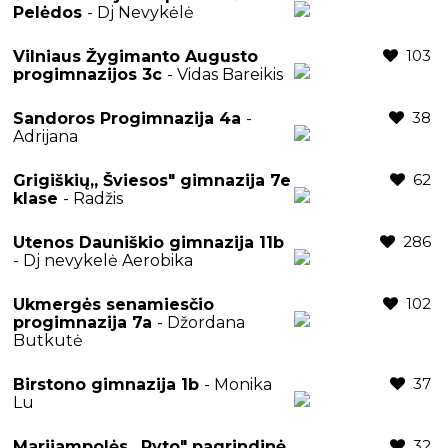
Pelėdos
- Dj Nevykėlė
103
Vilniaus Žygimanto Augusto
progimnazijos 3c
- Vidas Bareikis
38
Sandoros Progimnazija 4a
-
Adrijana
62
Grigiškių,, Šviesos" gimnazija 7e
klase
- Radžis
286
Utenos Dauniškio gimnazija 11b
- Dj nevykelė Aerobika
102
Ukmergės senamiesčio
progimnazija 7a
- Džordana
Butkutė
37
Birstono gimnazija 1b
- Monika
Lu
32
Marijampolės,, Ryto" pagrindinė