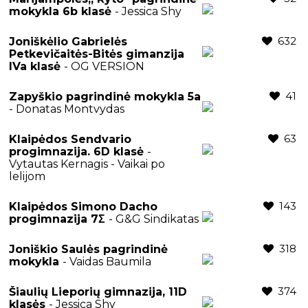
mokykla 6b klasė
- Jessica Shy
632
Joniškėlio Gabrielės
Petkevičaitės-Bitės gimanzija
IVa klasė
- OG VERSION
41
Zapyškio pagrindinė mokykla 5a
- Donatas Montvydas
63
Klaipėdos Sendvario
progimnazija. 6D klasė
-
Vytautas Kernagis - Vaikai po
lelijom
143
Klaipėdos Simono Dacho
progimnazija 7Σ
- G&G Sindikatas
318
Joniškio Saulės pagrindinė
mokykla
- Vaidas Baumila
374
Šiaulių Lieporių gimnazija, 11D
klasės
- Jessica Shy