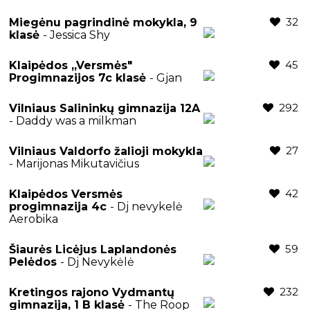
32
Miegėnu pagrindinė mokykla, 9
klasė
- Jessica Shy
45
Klaipėdos ,,Versmės"
Progimnazijos 7c klasė
- Gjan
292
Vilniaus Salininkų gimnazija 12A
- Daddy was a milkman
27
Vilniaus Valdorfo žalioji mokykla
- Marijonas Mikutavičius
42
Klaipėdos Versmės
progimnazija 4c
- Dj nevykelė
Aerobika
59
Šiaurės Licėjus Laplandonės
Pelėdos
- Dj Nevykėlė
232
Kretingos rajono Vydmantų
gimnazija, 1 B klasė
- The Roop