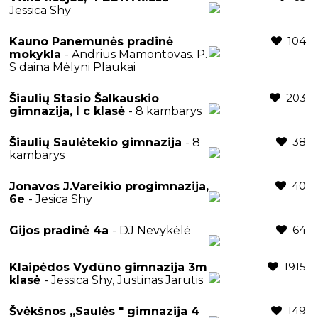
Jessica Shy
104
Kauno Panemunės pradinė
mokykla
- Andrius Mamontovas. P.
S daina Mėlyni Plaukai
203
Šiaulių Stasio Šalkauskio
gimnazija, I c klasė
- 8 kambarys
38
Šiaulių Saulėtekio gimnazija
- 8
kambarys
40
Jonavos J.Vareikio progimnazija,
6e
- Jesica Shy
64
Gijos pradinė 4a
- DJ Nevykėlė
1915
Klaipėdos Vydūno gimnazija 3m
klasė
- Jessica Shy, Justinas Jarutis
149
Švėkšnos ,,Saulės " gimnazija 4