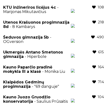
108
KTU inžineriros licėjus 4c
-
Marijonas Mikutavičius
218
Utenos Krašuonos progimnazija
8d
- 8 Kambarys
490
Šeduvos gimnazija 5b
-
OGversion
615
Ukmergės Antano Smetonos
gimnazija
- Hiperbole
164
Kauno Paparčio pradinė
mokykla III a klasė
- Monika Liu
714
Klaipėdos Gedminų
progimnazija
- "69 danguje"
104
Kauno Juozo Gruodžio
konservatorija
- Saulius Prūsaitis