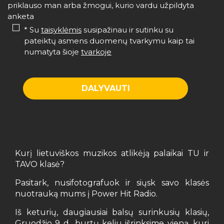
priklauso man arba žmogui, kurio vardu užpildyta
anketa
* Su
taisyklėmis
susipažinau ir sutinku su
pateiktų asmens duomenų tvarkymu kaip tai
numatyta šioje
tvarkoje
Kurį lietuviškos muzikos atlikėją palaikai TU ir
TAVO klasė?
Pasitark, nusifotografuok ir siųsk savo klasės
nuotrauką mums į Power Hit Radio.
Iš keturių, daugiausiai balsų surinkusių klasių,
Gruodžio 9 d., burtų keliu išrinksime vieną, kuri