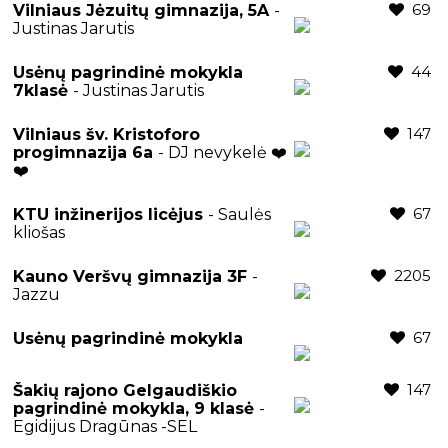
69
Vilniaus Jėzuitų gimnazija, 5A
-
Justinas Jarutis
44
Usėnų pagrindinė mokykla
7klasė
- Justinas Jarutis
147
Vilniaus šv. Kristoforo
progimnazija 6a
- DJ nevykelė ❤️
❤️
67
KTU inžinerijos licėjus
- Saulės
kliošas
2205
Kauno Veršvų gimnazija 3F
-
Jazzu
67
Usėnų pagrindinė mokykla
147
Šakių rajono Gelgaudiškio
pagrindinė mokykla, 9 klasė
-
Egidijus Dragūnas -SEL