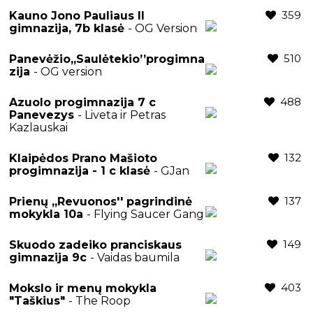
359
Kauno Jono Pauliaus II
gimnazija, 7b klasė
- OG Version
510
Panevėžio,,Saulėtekio’’progimna
zija
- OG version
488
Azuolo progimnazija 7 c
Panevezys
- Liveta ir Petras
Kazlauskai
132
Klaipėdos Prano Mašioto
progimnazija - 1 c klasė
- GJan
137
Prienų ,,Revuonos'' pagrindinė
mokykla 10a
- Flying Saucer Gang
149
Skuodo zadeiko pranciskaus
gimnazija 9c
- Vaidas baumila
403
Mokslo ir menų mokykla
"Taškius"
- The Roop