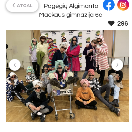
‹
ATGAL
Pagėgių Algimanto
Mackaus gimnazija 6a
296
‹
›