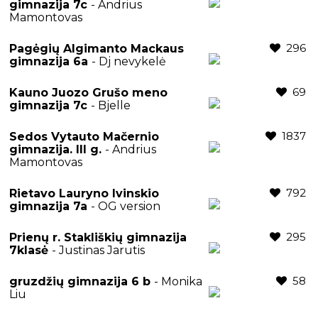
gimnazija 7c
- Andrius
Mamontovas
296
Pagėgių Algimanto Mackaus
gimnazija 6a
- Dj nevykelė
69
Kauno Juozo Grušo meno
gimnazija 7c
- Bjelle
1837
Sedos Vytauto Mačernio
gimnazija. III g.
- Andrius
Mamontovas
792
Rietavo Lauryno Ivinskio
gimnazija 7a
- OG version
295
Prienų r. Stakliškių gimnazija
7klasė
- Justinas Jarutis
58
gruzdžių gimnazija 6 b
- Monika
Liu