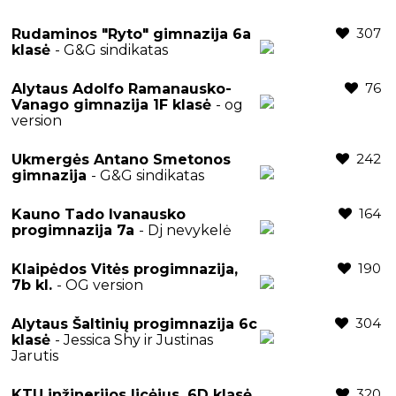
307
Rudaminos "Ryto" gimnazija 6a
klasė
- G&G sindikatas
76
Alytaus Adolfo Ramanausko-
Vanago gimnazija 1F klasė
- og
version
242
Ukmergės Antano Smetonos
gimnazija
- G&G sindikatas
164
Kauno Tado Ivanausko
progimnazija 7a
- Dj nevykelė
190
Klaipėdos Vitės progimnazija,
7b kl.
- OG version
304
Alytaus Šaltinių progimnazija 6c
klasė
- Jessica Shy ir Justinas
Jarutis
320
KTU inžinerijos licėjus, 6D klasė