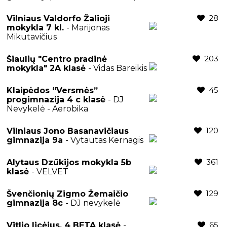
28
Vilniaus Valdorfo Žalioji
mokykla 7 kl.
- Marijonas
Mikutavičius
203
Šiaulių "Centro pradinė
mokykla" 2A klasė
- Vidas Bareikis
45
Klaipėdos “Versmės”
progimnazija 4 c klasė
- DJ
Nevykelė - Aerobika
120
Vilniaus Jono Basanavičiaus
gimnazija 9a
- Vytautas Kernagis
361
Alytaus Dzūkijos mokykla 5b
klasė
- VELVET
129
Švenčionių Zigmo Žemaičio
gimnazija 8c
- DJ nevykelė
65
Vitlio licėjus, 4 BETA klasė
-