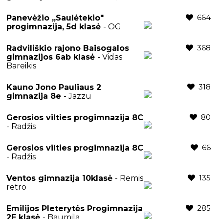
664
Panevėžio ,,Saulėtekio"
progimnazija, 5d klasė
- OG
368
Radviliškio rajono Baisogalos
gimnazijos 6ab klasė
- Vidas
Bareikis
318
Kauno Jono Pauliaus 2
gimnazija 8e
- Jazzu
80
Gerosios vilties progimnazija 8C
- Radžis
66
Gerosios vilties progimnazija 8C
- Radžis
135
Ventos gimnazija 10klasė
- Remis
retro
285
Emilijos Pleterytės Progimnazija
2E klasė
- Baumila