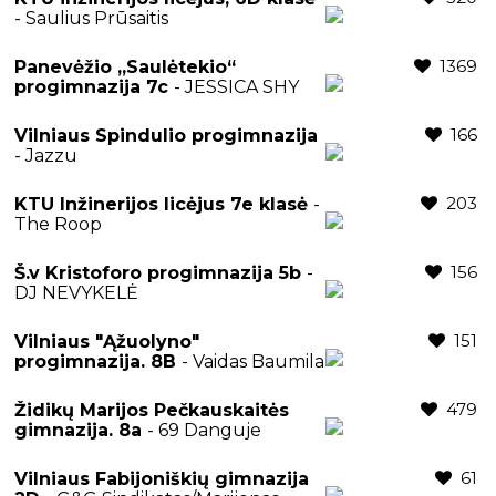
- Saulius Prūsaitis
1369
Panevėžio „Saulėtekio“
progimnazija 7c
- JESSICA SHY
166
Vilniaus Spindulio progimnazija
- Jazzu
203
KTU Inžinerijos licėjus 7e klasė
-
The Roop
156
Š.v Kristoforo progimnazija 5b
-
DJ NEVYKELĖ
151
Vilniaus "Ąžuolyno"
progimnazija. 8B
- Vaidas Baumila
479
Židikų Marijos Pečkauskaitės
gimnazija. 8a
- 69 Danguje
61
Vilniaus Fabijoniškių gimnazija