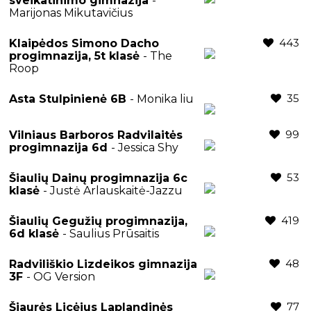
sveikatinimo gimnazija
-
Marijonas Mikutavičius
443
Klaipėdos Simono Dacho
progimnazija, 5t klasė
- The
Roop
35
Asta Stulpinienė 6B
- Monika liu
99
Vilniaus Barboros Radvilaitės
progimnazija 6d
- Jessica Shy
53
Šiaulių Dainų progimnazija 6c
klasė
- Justė Arlauskaitė-Jazzu
419
Šiaulių Gegužių progimnazija,
6d klasė
- Saulius Prūsaitis
48
Radviliškio Lizdeikos gimnazija
3F
- OG Version
77
Šiaurės Licėjus Laplandinės