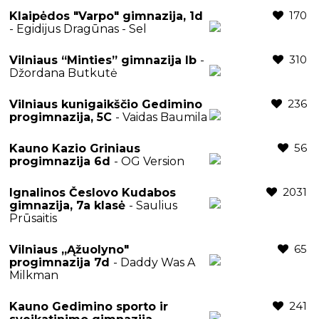
170
Klaipėdos "Varpo" gimnazija, 1d
- Egidijus Dragūnas - Sel
310
Vilniaus “Minties” gimnazija Ib
-
Džordana Butkutė
236
Vilniaus kunigaikščio Gedimino
progimnazija, 5C
- Vaidas Baumila
56
Kauno Kazio Griniaus
progimnazija 6d
- OG Version
2031
Ignalinos Česlovo Kudabos
gimnazija, 7a klasė
- Saulius
Prūsaitis
65
Vilniaus „Ąžuolyno"
progimnazija 7d
- Daddy Was A
Milkman
241
Kauno Gedimino sporto ir