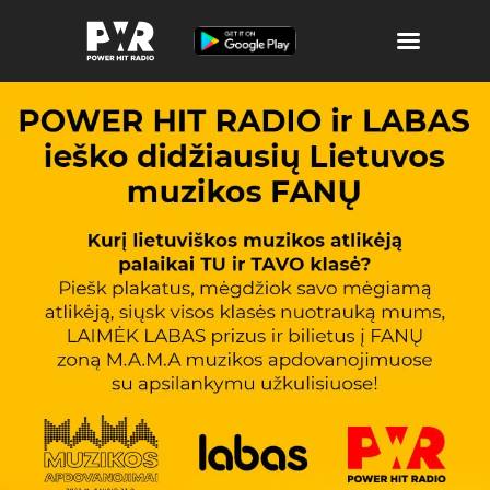
Atributika
Laidos ir Archyvas
Muzika
Apie POWER
Žaidimai