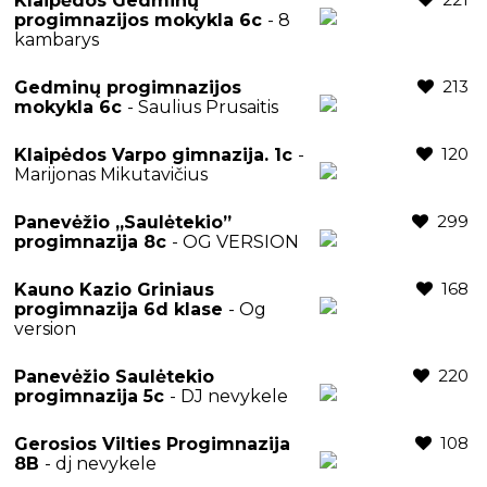
Klaipėdos Gedminų
progimnazijos mokykla 6c
- 8
kambarys
213
Gedminų progimnazijos
mokykla 6c
- Saulius Prusaitis
120
Klaipėdos Varpo gimnazija. 1c
-
Marijonas Mikutavičius
299
Panevėžio ,,Saulėtekio”
progimnazija 8c
- OG VERSION
168
Kauno Kazio Griniaus
progimnazija 6d klase
- Og
version
220
Panevėžio Saulėtekio
progimnazija 5c
- DJ nevykele
108
Gerosios Vilties Progimnazija
8B
- dj nevykele