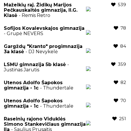
539
Mažeikių raj. Židikų Marijos
Pečkauskaitės gimnazija, II.G.
Klasė
- Remis Retro
78
Sofijos Kovalevskajos gimnazija
- Grupė NEVERS
84
Gargždų "Kranto" progimnazija
3a klasė
- DJ Nevykelė
359
LSMU gimnazija 5b klasė
-
Justinas Jarutis
82
Utenos Adolfo Šapokos
gimnazija - 1c
- Thundertale
70
Utenos Adolfo Šapokos
gimnazija - 1c
- Thundertale
251
Raseinių rajono Viduklės
Simono Stankevičiaus gimnazija
IIa
- Saulius Prusaitis