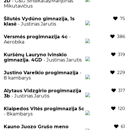
2D
- G&G Sindikatas/Marijonas
Mikutavičius
75
Šilutės Vydūno gimnazija, 1s
klasė
- Justinas Jarutis
386
Versmės progimnazija 4c
-
Aerobika
319
Kuršėnų Lauryno Ivinskio
gimnazija. 4GD
- Justinas Jarutis
229
Justino Vareikio progimnazija
-
8 kambarys
317
Alytaus Vidzgirio progimnazija
3b
- Justinas Jarutis
120
Klaipedos Vitės progimnazija 5c
- 8kambarys
61
Kauno Juozo Grušo meno