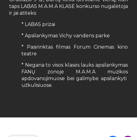
taps LABAS M.A.M.A KLASĖ konkurso nugalėtoja
ir jai atiteks:
* LABAS prizai
* Apsilankymas Vichy vandens parke
* Pasirinktas filmas Forum Cinemas kino
teatre
* Negana to visos klasės lauks apsilankymas
FANŲ zonoje M.A.M.A muzikos
apdovanojimuose bei galimybė apsilankyti
užkulisiuose.