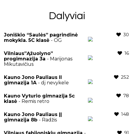
Dalyviai
30
Joniškio “Saulės” pagrindinė
mokykla. 5C klasė
- OG
16
Vilniaus”Ąžuolyno”
progimnazija 3a
- Marijonas
Mikutavičius
252
Kauno Jono Pauliaus II
gimnazija 1A
- dj nevykele
78
Kauno Vyturio gimnazija 5c
klasė
- Remis retro
148
Kauno Jono Pauliaus ||
gimnazija 8b
- Radžis
91
Vilniaus fabijoniskiu gimnazija
-