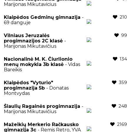
Marijonas Mikutavicius
210
Klaipėdos Gedminų gimnazija
-
69 danguje
99
Vilniaus Jeruzalės
progimnazijos 2C klasė
-
Marijonas Mikutavičius
134
Nacionalinė M. K. Čiurlionio
menų mokykla 3b klasė
- Vidas
Bareikis
359
Klaipėdos "Vyturio"
progimnazija 5b
- Donatas
Montvydas
248
Šiaulių Ragainės progimnazija
-
Marijonas Mikutavičius
2169
Mažeikių Merkerio Račkausko
gimnazija 3c
- Remis Retro, YVA