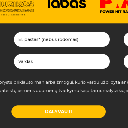
utorystė priklauso man arba žmogui, kurio vardu užpildyta an
u pateiktų asmens duomenų tvarkymu kaip tai numatyta šioj