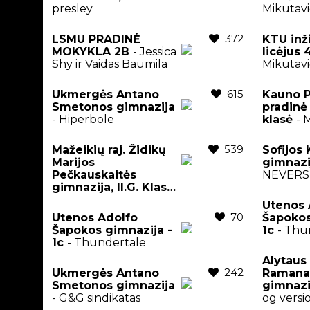
presley
Mikutavi
372
LSMU PRADINĖ
KTU inž
MOKYKLA 2B
- Jessica
licėjus
Shy ir Vaidas Baumila
Mikutavi
615
Ukmergės Antano
Kauno P
Smetonos gimnazija
pradinė 
- Hiperbole
klasė
- 
539
Mažeikių raj. Židikų
Sofijos
Marijos
gimnaz
Pečkauskaitės
NEVERS
gimnazija, II.G. Klasė
-
Remis Retro
Utenos 
70
Utenos Adolfo
Šapokos
Šapokos gimnazija -
1c
- Thu
1c
- Thundertale
Alytaus
242
Ukmergės Antano
Ramana
Smetonos gimnazija
gimnazi
- G&G sindikatas
og versi