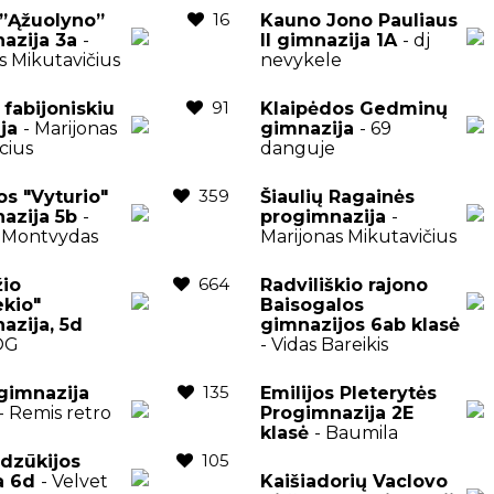
16
s”Ąžuolyno”
Kauno Jono Pauliaus
azija 3a
-
II gimnazija 1A
- dj
s Mikutavičius
nevykele
91
 fabijoniskiu
Klaipėdos Gedminų
ija
- Marijonas
gimnazija
- 69
cius
danguje
359
os "Vyturio"
Šiaulių Ragainės
azija 5b
-
progimnazija
-
 Montvydas
Marijonas Mikutavičius
664
io
Radviliškio rajono
ekio"
Baisogalos
azija, 5d
gimnazijos 6ab klasė
OG
- Vidas Bareikis
135
gimnazija
Emilijos Pleterytės
- Remis retro
Progimnazija 2E
klasė
- Baumila
105
 dzūkijos
a 6d
- Velvet
Kaišiadorių Vaclovo