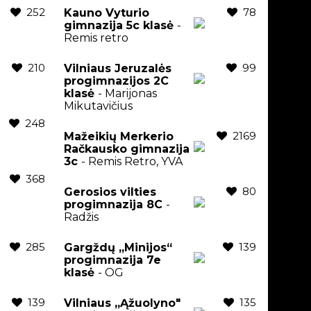
252
78
Kauno Vyturio
gimnazija 5c klasė
-
Remis retro
210
99
Vilniaus Jeruzalės
progimnazijos 2C
klasė
- Marijonas
Mikutavičius
248
2169
Mažeikių Merkerio
Račkausko gimnazija
3c
- Remis Retro, YVA
368
80
Gerosios vilties
progimnazija 8C
-
Radžis
285
139
Gargždų „Minijos“
progimnazija 7e
klasė
- OG
139
135
Vilniaus „Ąžuolyno"