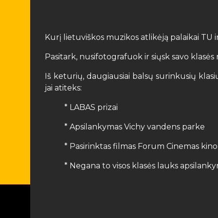
Kurį lietuviškos muzikos atlikėją palaikai TU 
Pasitark, nusifotografuok ir siųsk savo klas
Iš keturių, daugiausiai balsų surinkusių kla
jai atiteks:
* LABAS prizai
* Apsilankymas Vichy vandens parke
* Pasirinktas filmas Forum Cinemas kino
* Negana to visos klasės lauks apsilan