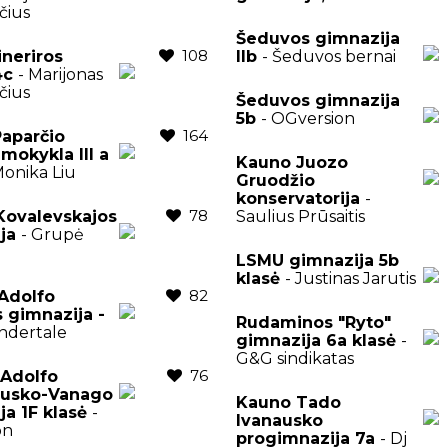
čius
Šeduvos gimnazija
108
ineriros
IIb
- Šeduvos bernai
 4c
- Marijonas
čius
Šeduvos gimnazija
5b
- OGversion
164
aparčio
mokykla III a
Kauno Juozo
Monika Liu
Gruodžio
konservatorija
-
78
 Kovalevskajos
Saulius Prūsaitis
ija
- Grupė
LSMU gimnazija 5b
klasė
- Justinas Jarutis
82
Adolfo
 gimnazija -
Rudaminos "Ryto"
ndertale
gimnazija 6a klasė
-
G&G sindikatas
76
 Adolfo
usko-Vanago
Kauno Tado
ja 1F klasė
-
Ivanausko
on
progimnazija 7a
- Dj