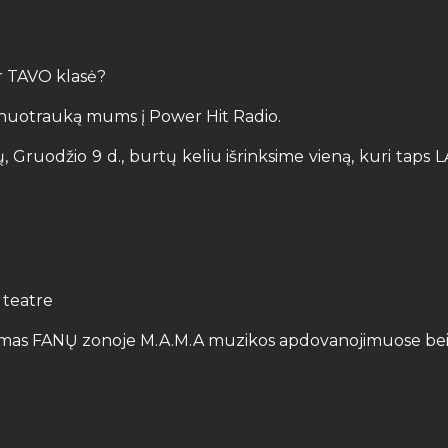
ir TAVO klasė?
ės nuotrauką mums į Power Hit Radio.
sių, Gruodžio 9 d., burtų keliu išrinksime vieną, kuri ta
 teatre
kymas FANŲ zonoje M.A.M.A muzikos apdovanojimuose bei 