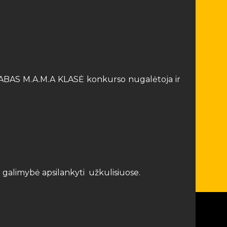
ps LABAS M.A.M.A KLASĖ konkurso nugalėtoja ir
galimybė apsilankyti užkulisiuose.