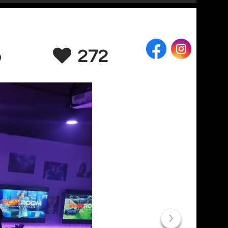
b
272
›