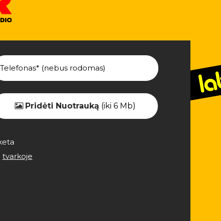
Pridėti Nuotrauką
(iki 6 Mb)
keta
e
tvarkoje