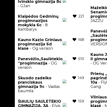
Ivinskio gimnazija 8c
- GJan
Mažeiki
Senami
221
Klaipėdos Gedminų
progimn
progimnazijos
JAZZU
mokykla 6c
- 8
kambarys
Panevėž
,,Saulėt
168
Kauno Kazio Griniaus
progimn
progimnazija 6d
VERSIO
klase
- Og version
Kauno J
510
Panevėžio,,Saulėtekio
II gimna
’’progimnazija
- OG
- OG Ver
version
Prienų 
149
Skuodo zadeiko
pagrind
pranciskaus
10a
- Fl
gimnazija 9c
- Vaidas
Gang
baumila
Vilniaus
159
ŠIAULIŲ SAULĖTEKIO
progimn
GIMNAZIJA, 3A
- Elvis
klasė
- 