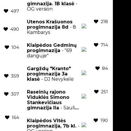
gimnazija. 1B klasė
-
OG version
497
218
Utenos Krašuonos
progimnazija 8d
- 8
490
Kambarys
714
Klaipėdos Gedminų
104
progimnazija
- "69
danguje"
84
Gargždų "Kranto"
progimnazija 3a
359
klasė
- DJ Nevykelė
251
Raseinių rajono
307
Viduklės Simono
Stankevičiaus
gimnazija IIa
- Saulius
Prusaitis
164
190
Klaipėdos Vitės
progimnazija, 7b kl.
-