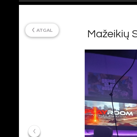
‹
ATGAL
Mažeikių 
‹