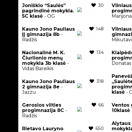
30
Joniškio “Saulės”
Vilniau
pagrindinė mokykla.
progimn
5C klasė
- OG
Marijona
148
Kauno Jono Pauliaus
Vilniaus
|| gimnazija 8b
-
gimnaz
Radžis
Mikutavi
134
Nacionalinė M. K.
Klaipėd
Čiurlionio menų
progimn
mokykla 3b klasė
-
Donatas
Vidas Bareikis
Panevėž
318
Kauno Jono Pauliaus
,,Saulėt
2 gimnazija 8e
-
progimn
Jazzu
klasė
- 
66
Gerosios vilties
Ventos 
progimnazija 8C
-
10klasė
Radžis
Alytaus
650
Rietavo Lauryno
mokykl