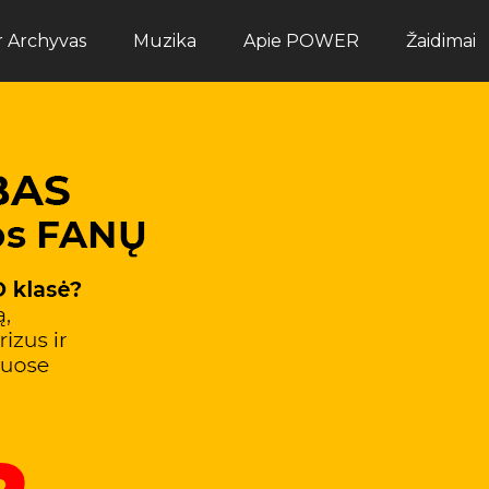
ir Archyvas
Muzika
Apie POWER
Žaidimai