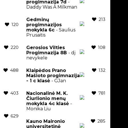
progimnazija 7d
-
Daddy Was A Milkman
213
Gedminų
120
progimnazijos
mokykla 6c
- Saulius
Prusaitis
220
108
Gerosios Vilties
Progimnazija 8B
- dj
nevykele
488
132
Klaipėdos Prano
Mašioto progimnazija
- 1 c klasė
- GJan
403
781
Nacionalinė M. K.
Čiurlionio menų
mokykla 4c klasė
-
Monika Liu
629
285
Kauno Maironio
universitetinė