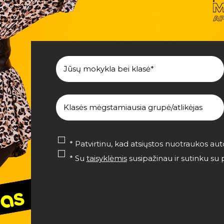
* Patvirtinu, kad atsiųstos nuotraukos a
* Su
taisyklėmis
susipažinau ir sutinku s