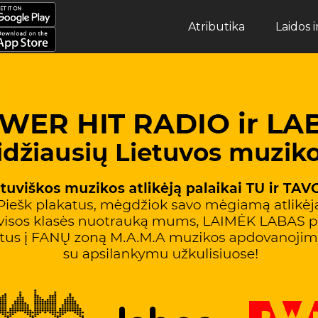
Atributika
Laidos 
Atributika
Laidos ir Archyvas
Muzika
Apie POWER
Žaidimai