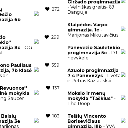
Giržado progimnazija
- Velniškas greitis- 69
272
ų
Danguje
esčio
azija 6b
-
Klaipėdos Varpo
gimnazija. 1c
-
Marijonas Mikutavičius
299
io
ekio”
azija 8c
- OG
Panevėžio Saulėtekio
N
progimnazija 5c
- DJ
nevykele
359
ono Pauliaus
zija, 7b klasė
Azuolo progimnazija
sion
7 c Panevezys
- Liveta
ir Petras Kazlauskai
137
,,Revuonos''
inė mokykla
Mokslo ir menų
ying Saucer
mokykla "Taškius"
-
The Roop
183
 Balsių
Telšių Vincento
azija 3e
Borisevičiaus
Marijonas
gimnazija, IIIb
- YVA