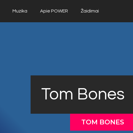
Muzika
Apie POWER
Žaidimai
Tom Bones
TOM BONES