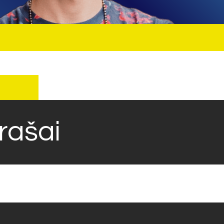
įrašai