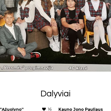
Dalyviai
16
s”Ąžuolyno”
Kauno Jono Pauliaus