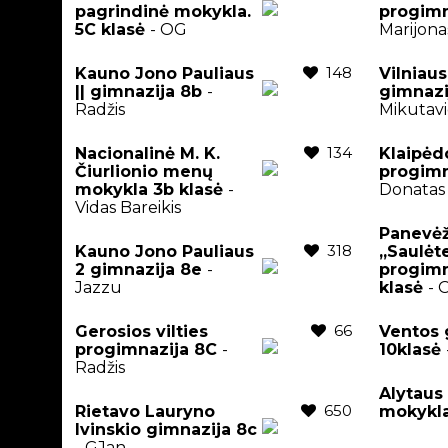
pagrindinė mokykla.
progimn
5C klasė
- OG
Marijona
148
Kauno Jono Pauliaus
Vilniaus
|| gimnazija 8b
-
gimnaz
Radžis
Mikutavi
134
Nacionalinė M. K.
Klaipėd
Čiurlionio menų
progimn
mokykla 3b klasė
-
Donatas
Vidas Bareikis
Panevėž
318
Kauno Jono Pauliaus
,,Saulėt
2 gimnazija 8e
-
progimn
Jazzu
klasė
- 
66
Gerosios vilties
Ventos 
progimnazija 8C
-
10klasė
Radžis
Alytaus
650
Rietavo Lauryno
mokykl
Ivinskio gimnazija 8c
- GJan