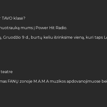
ir TAVO klasė?
ės nuotrauką mums į Power Hit Radio.
sių, Gruodžio 9 d., burtų keliu išrinksime vieną, kuri ta
 teatre
kymas FANŲ zonoje M.A.M.A muzikos apdovanojimuose bei 