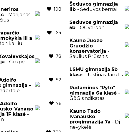
Šeduvos gimnazija
108
ineriros
IIb
- Šeduvos bernai
 4c
- Marijonas
čius
Šeduvos gimnazija
5b
- OGversion
164
aparčio
mokykla III a
Kauno Juozo
Monika Liu
Gruodžio
konservatorija
-
78
 Kovalevskajos
Saulius Prūsaitis
ija
- Grupė
LSMU gimnazija 5b
klasė
- Justinas Jarutis
82
Adolfo
 gimnazija -
Rudaminos "Ryto"
ndertale
gimnazija 6a klasė
-
G&G sindikatas
76
 Adolfo
usko-Vanago
Kauno Tado
ja 1F klasė
-
Ivanausko
on
progimnazija 7a
- Dj
nevykelė