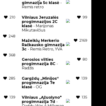
gimnazija 5c klasė
-
Remis retro
210
99
Vilniaus Jeruzalės
progimnazijos 2C
klasė
- Marijonas
Mikutavičius
248
2169
Mažeikių Merkerio
Račkausko gimnazija
3c
- Remis Retro, YVA
368
80
Gerosios vilties
progimnazija 8C
-
Radžis
285
139
Gargždų „Minijos“
progimnazija 7e
klasė
- OG
139
135
Vilniaus „Ąžuolyno"
progimnazija 7d
-
Daddy Was A Milkman