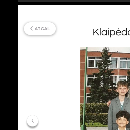
‹
ATGAL
Klaipėd
‹