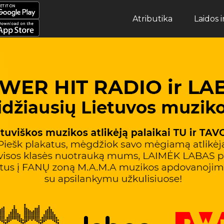
Atributika
Laidos 
Atributika
Laidos ir Archyvas
Muzika
Apie POWER
Žaidimai