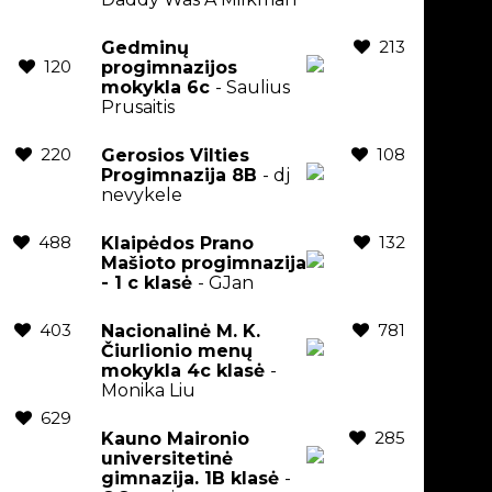
213
Gedminų
120
progimnazijos
mokykla 6c
- Saulius
Prusaitis
220
108
Gerosios Vilties
Progimnazija 8B
- dj
nevykele
488
132
Klaipėdos Prano
Mašioto progimnazija
- 1 c klasė
- GJan
403
781
Nacionalinė M. K.
Čiurlionio menų
mokykla 4c klasė
-
Monika Liu
629
285
Kauno Maironio
universitetinė
gimnazija. 1B klasė
-