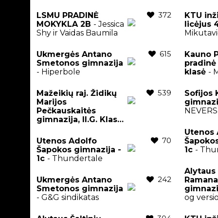
372
LSMU PRADINĖ
KTU inž
MOKYKLA 2B
- Jessica
licėjus
Shy ir Vaidas Baumila
Mikutavi
615
Ukmergės Antano
Kauno P
Smetonos gimnazija
pradinė 
- Hiperbole
klasė
- 
539
Mažeikių raj. Židikų
Sofijos
Marijos
gimnaz
Pečkauskaitės
NEVERS
gimnazija, II.G. Klasė
-
Remis Retro
Utenos 
70
Utenos Adolfo
Šapokos
Šapokos gimnazija -
1c
- Thu
1c
- Thundertale
Alytaus
242
Ukmergės Antano
Ramana
Smetonos gimnazija
gimnazi
- G&G sindikatas
og versi