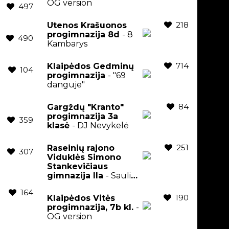
OG version
497
218
Utenos Krašuonos
progimnazija 8d
- 8
490
Kambarys
714
Klaipėdos Gedminų
104
progimnazija
- "69
danguje"
84
Gargždų "Kranto"
progimnazija 3a
359
klasė
- DJ Nevykelė
251
Raseinių rajono
307
Viduklės Simono
Stankevičiaus
gimnazija IIa
- Saulius
Prusaitis
164
190
Klaipėdos Vitės
progimnazija, 7b kl.
-
OG version