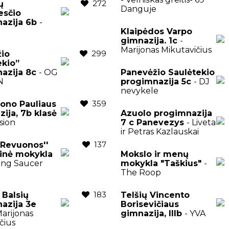
272
ų
Danguje
esčio
azija 6b
-
Klaipėdos Varpo
gimnazija. 1c
-
Marijonas Mikutavičius
299
io
ekio”
azija 8c
- OG
Panevėžio Saulėtekio
N
progimnazija 5c
- DJ
nevykele
359
ono Pauliaus
zija, 7b klasė
Azuolo progimnazija
sion
7 c Panevezys
- Liveta
ir Petras Kazlauskai
137
,,Revuonos''
inė mokykla
Mokslo ir menų
ying Saucer
mokykla "Taškius"
-
The Roop
183
 Balsių
Telšių Vincento
azija 3e
Borisevičiaus
Marijonas
gimnazija, IIIb
- YVA
čius