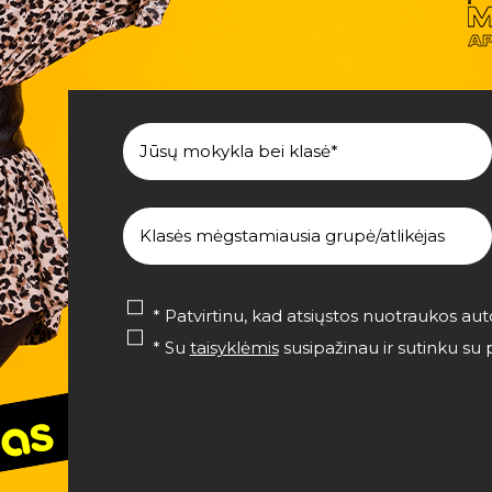
* Patvirtinu, kad atsiųstos nuotraukos a
* Su
taisyklėmis
susipažinau ir sutinku s