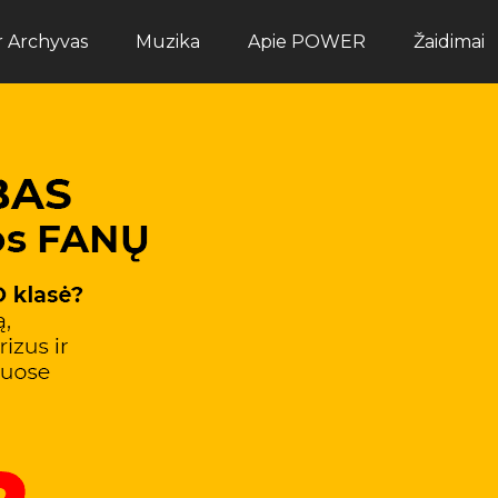
ir Archyvas
Muzika
Apie POWER
Žaidimai