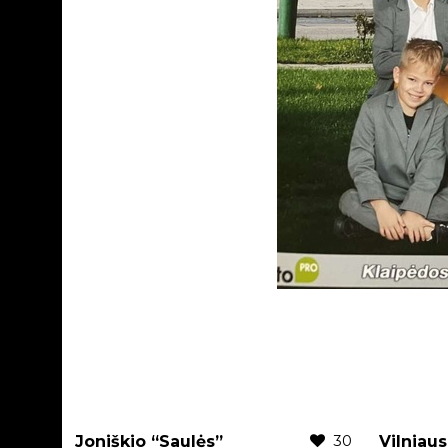
30
Joniškio “Saulės”
Vilniau