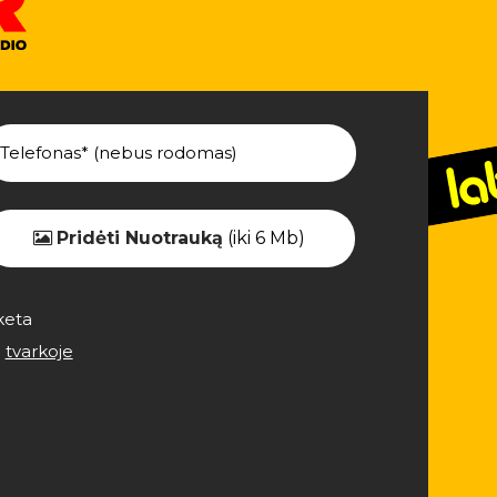
Pridėti Nuotrauką
(iki 6 Mb)
keta
e
tvarkoje