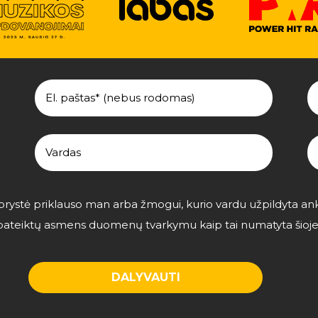
utorystė priklauso man arba žmogui, kurio vardu užpildyta an
u pateiktų asmens duomenų tvarkymu kaip tai numatyta šioj