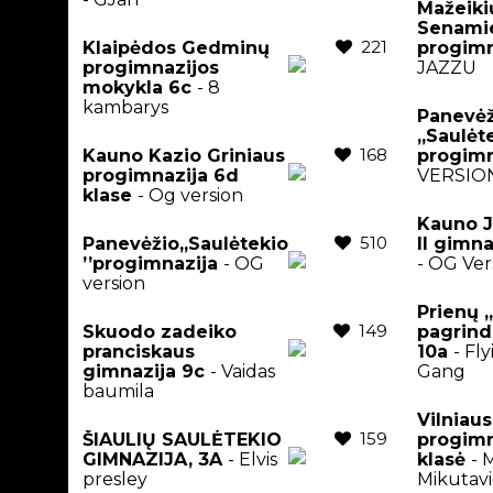
Mažeiki
Senami
221
Klaipėdos Gedminų
progimn
progimnazijos
JAZZU
mokykla 6c
- 8
kambarys
Panevėž
,,Saulėt
168
Kauno Kazio Griniaus
progimn
progimnazija 6d
VERSIO
klase
- Og version
Kauno J
510
Panevėžio,,Saulėtekio
II gimna
’’progimnazija
- OG
- OG Ver
version
Prienų 
149
Skuodo zadeiko
pagrind
pranciskaus
10a
- Fl
gimnazija 9c
- Vaidas
Gang
baumila
Vilniaus
159
ŠIAULIŲ SAULĖTEKIO
progimn
GIMNAZIJA, 3A
- Elvis
klasė
- 
presley
Mikutavi