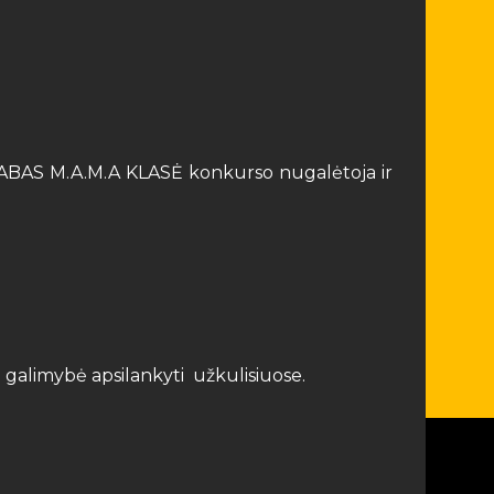
ps LABAS M.A.M.A KLASĖ konkurso nugalėtoja ir
galimybė apsilankyti užkulisiuose.