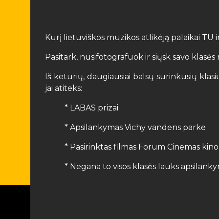
Kurį lietuviškos muzikos atlikėją palaikai TU 
Pasitark, nusifotografuok ir siųsk savo klas
Iš keturių, daugiausiai balsų surinkusių kla
jai atiteks:
* LABAS prizai
* Apsilankymas Vichy vandens parke
* Pasirinktas filmas Forum Cinemas kino
* Negana to visos klasės lauks apsilan