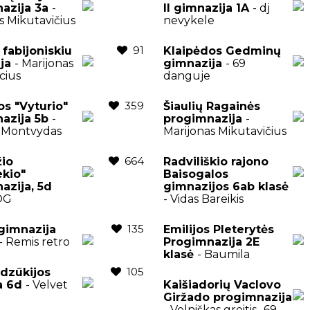
azija 3a
-
II gimnazija 1A
- dj
s Mikutavičius
nevykele
91
 fabijoniskiu
Klaipėdos Gedminų
ija
- Marijonas
gimnazija
- 69
cius
danguje
359
os "Vyturio"
Šiaulių Ragainės
azija 5b
-
progimnazija
-
 Montvydas
Marijonas Mikutavičius
664
io
Radviliškio rajono
ekio"
Baisogalos
azija, 5d
gimnazijos 6ab klasė
OG
- Vidas Bareikis
135
gimnazija
Emilijos Pleterytės
- Remis retro
Progimnazija 2E
klasė
- Baumila
105
 dzūkijos
a 6d
- Velvet
Kaišiadorių Vaclovo
Giržado progimnazija
- Velniškas greitis- 69