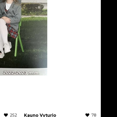
252
78
Kauno Vyturio