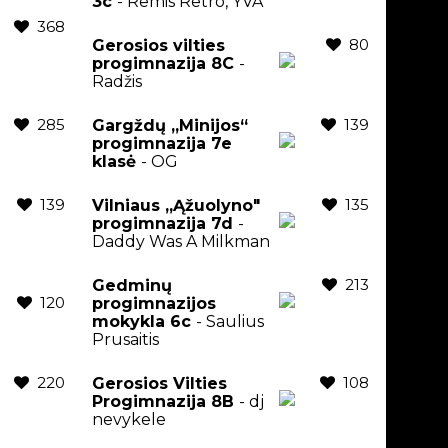
3c
- Remis Retro, YVA
368
80
Gerosios vilties
progimnazija 8C
-
Radžis
285
139
Gargždų „Minijos“
progimnazija 7e
klasė
- OG
139
135
Vilniaus „Ąžuolyno"
progimnazija 7d
-
Daddy Was A Milkman
213
Gedminų
120
progimnazijos
mokykla 6c
- Saulius
Prusaitis
220
108
Gerosios Vilties
Progimnazija 8B
- dj
nevykele