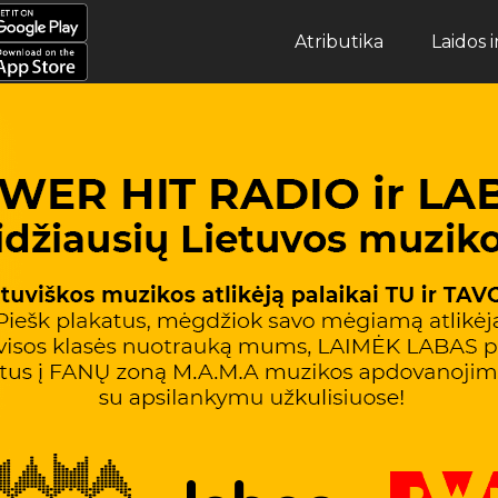
Atributika
Laidos 
Atributika
Laidos ir Archyvas
Muzika
Apie POWER
Žaidimai