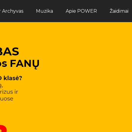
ir Archyvas
Muzika
Apie POWER
Žaidimai