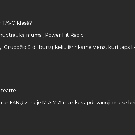
ir TAVO klasė?
ės nuotrauką mums į Power Hit Radio.
sių, Gruodžio 9 d., burtų keliu išrinksime vieną, kuri ta
 teatre
kymas FANŲ zonoje M.A.M.A muzikos apdovanojimuose bei 