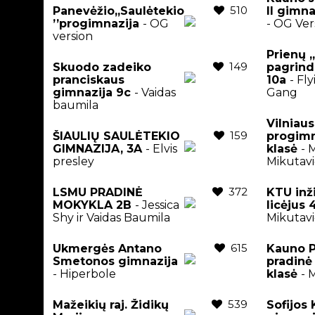
510
Panevėžio,,Saulėtekio
II gimna
’’progimnazija
- OG
- OG Ver
version
Prienų 
149
Skuodo zadeiko
pagrind
pranciskaus
10a
- Fl
gimnazija 9c
- Vaidas
Gang
baumila
Vilniaus
159
ŠIAULIŲ SAULĖTEKIO
progimn
GIMNAZIJA, 3A
- Elvis
klasė
- 
presley
Mikutavi
372
LSMU PRADINĖ
KTU inž
MOKYKLA 2B
- Jessica
licėjus
Shy ir Vaidas Baumila
Mikutavi
615
Ukmergės Antano
Kauno P
Smetonos gimnazija
pradinė 
- Hiperbole
klasė
- 
539
Mažeikių raj. Židikų
Sofijos