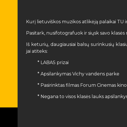
Kurį lietuviškos muzikos atlikėją palaikai TU 
Pasitark, nusifotografuok ir siųsk savo klas
Iš keturių, daugiausiai balsų surinkusių kla
jai atiteks:
* LABAS prizai
* Apsilankymas Vichy vandens parke
* Pasirinktas filmas Forum Cinemas kino
* Negana to visos klasės lauks apsilan