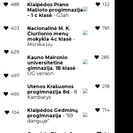
488
132
Klaipėdos Prano
Mašioto progimnazija
- 1 c klasė
- GJan
403
781
Nacionalinė M. K.
Čiurlionio menų
mokykla 4c klasė
-
Monika Liu
629
285
Kauno Maironio
universitetinė
gimnazija. 1B klasė
-
OG version
497
218
Utenos Krašuonos
progimnazija 8d
- 8
490
Kambarys
714
Klaipėdos Gedminų
104
progimnazija
- "69
danguje"