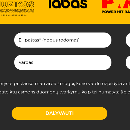
utorystė priklauso man arba žmogui, kurio vardu užpildyta an
u pateiktų asmens duomenų tvarkymu kaip tai numatyta šioj