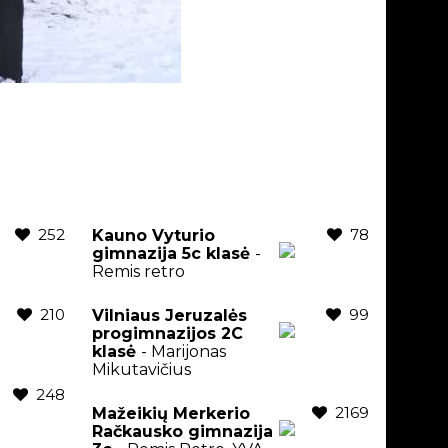
252
78
Kauno Vyturio
gimnazija 5c klasė
-
Remis retro
210
99
Vilniaus Jeruzalės
progimnazijos 2C
klasė
- Marijonas
Mikutavičius
248
2169
Mažeikių Merkerio
Račkausko gimnazija