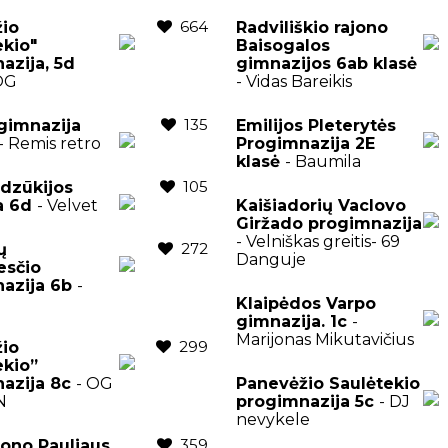
664
io
Radviliškio rajono
ekio"
Baisogalos
azija, 5d
gimnazijos 6ab klasė
OG
- Vidas Bareikis
135
gimnazija
Emilijos Pleterytės
- Remis retro
Progimnazija 2E
klasė
- Baumila
105
 dzūkijos
a 6d
- Velvet
Kaišiadorių Vaclovo
Giržado progimnazija
- Velniškas greitis- 69
272
ų
Danguje
esčio
azija 6b
-
Klaipėdos Varpo
gimnazija. 1c
-
Marijonas Mikutavičius
299
io
ekio”
azija 8c
- OG
Panevėžio Saulėtekio
N
progimnazija 5c
- DJ
nevykele
359
ono Pauliaus