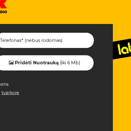
Pridėti Nuotrauką
(iki 6 Mb)
keta
e
tvarkoje