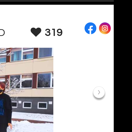
GD
319
›