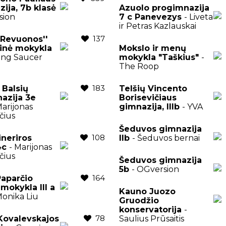
zija, 7b klasė
Azuolo progimnazija
sion
7 c Panevezys
- Liveta
ir Petras Kazlauskai
137
,,Revuonos''
inė mokykla
Mokslo ir menų
ying Saucer
mokykla "Taškius"
-
The Roop
183
 Balsių
Telšių Vincento
azija 3e
Borisevičiaus
Marijonas
gimnazija, IIIb
- YVA
čius
Šeduvos gimnazija
108
ineriros
IIb
- Šeduvos bernai
 4c
- Marijonas
čius
Šeduvos gimnazija
5b
- OGversion
164
aparčio
mokykla III a
Kauno Juozo
Monika Liu
Gruodžio
konservatorija
-
78
 Kovalevskajos
Saulius Prūsaitis