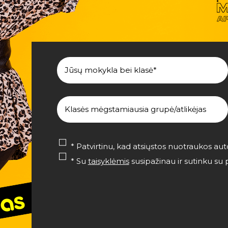
* Patvirtinu, kad atsiųstos nuotraukos a
* Su
taisyklėmis
susipažinau ir sutinku s