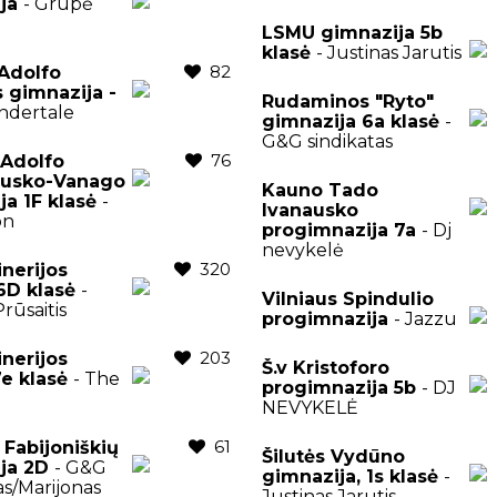
ija
- Grupė
LSMU gimnazija 5b
klasė
- Justinas Jarutis
82
Adolfo
 gimnazija -
Rudaminos "Ryto"
ndertale
gimnazija 6a klasė
-
G&G sindikatas
76
 Adolfo
usko-Vanago
Kauno Tado
ja 1F klasė
-
Ivanausko
on
progimnazija 7a
- Dj
nevykelė
320
inerijos
 6D klasė
-
Vilniaus Spindulio
rūsaitis
progimnazija
- Jazzu
203
inerijos
Š.v Kristoforo
7e klasė
- The
progimnazija 5b
- DJ
NEVYKELĖ
61
 Fabijoniškių
Šilutės Vydūno
ija 2D
- G&G
gimnazija, 1s klasė
-
as/Marijonas
Justinas Jarutis