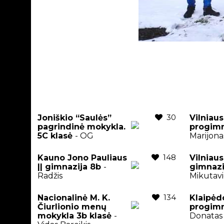
30
Joniškio “Saulės”
Vilniau
pagrindinė mokykla.
progimn
5C klasė
- OG
Marijona
148
Kauno Jono Pauliaus
Vilniaus
|| gimnazija 8b
-
gimnaz
Radžis
Mikutavi
134
Nacionalinė M. K.
Klaipėd
Čiurlionio menų
progimn
mokykla 3b klasė
-
Donatas