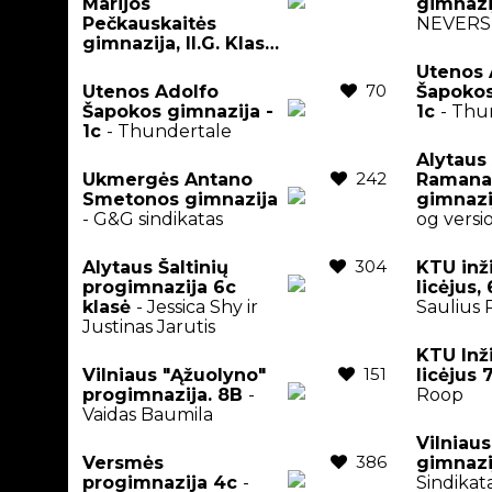
Marijos
gimnaz
Pečkauskaitės
NEVERS
gimnazija, II.G. Klasė
-
Remis Retro
Utenos 
70
Utenos Adolfo
Šapokos
Šapokos gimnazija -
1c
- Thu
1c
- Thundertale
Alytaus
242
Ukmergės Antano
Ramana
Smetonos gimnazija
gimnazi
- G&G sindikatas
og versi
304
Alytaus Šaltinių
KTU inž
progimnazija 6c
licėjus,
klasė
- Jessica Shy ir
Saulius P
Justinas Jarutis
KTU Inž
151
Vilniaus "Ąžuolyno"
licėjus 
progimnazija. 8B
-
Roop
Vaidas Baumila
Vilniaus
386
Versmės
gimnaz
progimnazija 4c
-
Sindikat