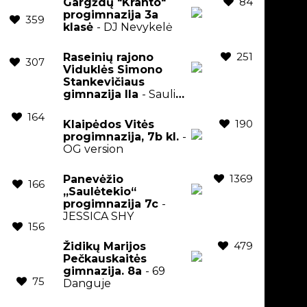
84
Gargždų "Kranto"
progimnazija 3a
359
klasė
- DJ Nevykelė
251
Raseinių rajono
307
Viduklės Simono
Stankevičiaus
gimnazija IIa
- Saulius
Prusaitis
164
190
Klaipėdos Vitės
progimnazija, 7b kl.
-
OG version
1369
Panevėžio
166
„Saulėtekio“
progimnazija 7c
-
JESSICA SHY
156
479
Židikų Marijos
Pečkauskaitės
gimnazija. 8a
- 69
75
Danguje