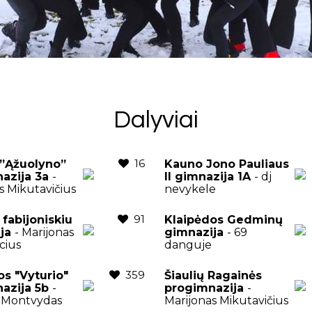
Dalyviai
16
s”Ąžuolyno”
Kauno Jono Pauliaus
azija 3a
-
II gimnazija 1A
- dj
s Mikutavičius
nevykele
91
 fabijoniskiu
Klaipėdos Gedminų
ija
- Marijonas
gimnazija
- 69
cius
danguje
359
os "Vyturio"
Šiaulių Ragainės
azija 5b
-
progimnazija
-
 Montvydas
Marijonas Mikutavičius