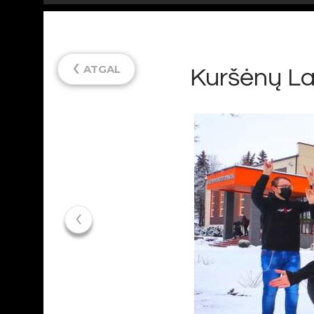
‹
ATGAL
Kuršėnų La
‹