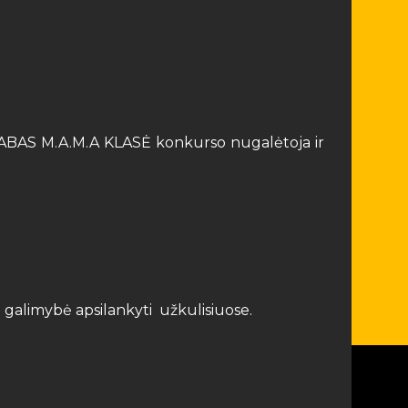
ps LABAS M.A.M.A KLASĖ konkurso nugalėtoja ir
galimybė apsilankyti užkulisiuose.