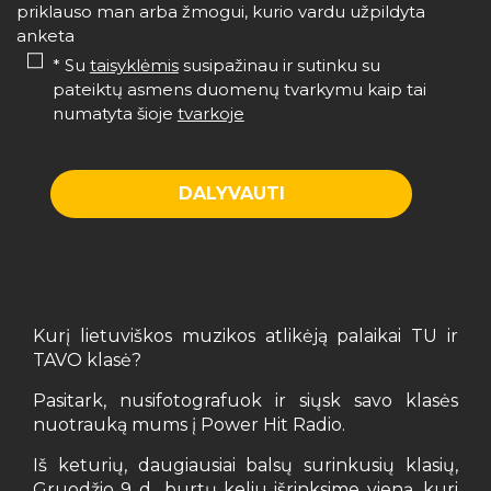
priklauso man arba žmogui, kurio vardu užpildyta
anketa
* Su
taisyklėmis
susipažinau ir sutinku su
pateiktų asmens duomenų tvarkymu kaip tai
numatyta šioje
tvarkoje
Kurį lietuviškos muzikos atlikėją palaikai TU ir
TAVO klasė?
Pasitark, nusifotografuok ir siųsk savo klasės
nuotrauką mums į Power Hit Radio.
Iš keturių, daugiausiai balsų surinkusių klasių,
Gruodžio 9 d., burtų keliu išrinksime vieną, kuri