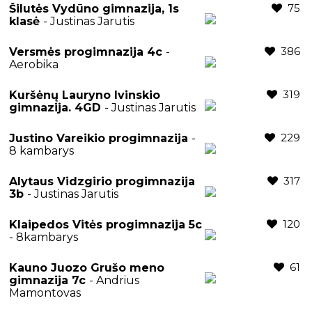
75
Šilutės Vydūno gimnazija, 1s
klasė
- Justinas Jarutis
386
Versmės progimnazija 4c
-
Aerobika
319
Kuršėnų Lauryno Ivinskio
gimnazija. 4GD
- Justinas Jarutis
229
Justino Vareikio progimnazija
-
8 kambarys
317
Alytaus Vidzgirio progimnazija
3b
- Justinas Jarutis
120
Klaipedos Vitės progimnazija 5c
- 8kambarys
61
Kauno Juozo Grušo meno
gimnazija 7c
- Andrius
Mamontovas