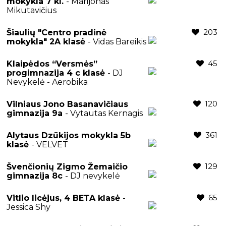
mokykla 7 kl.
- Marijonas
Mikutavičius
203
Šiaulių "Centro pradinė
mokykla" 2A klasė
- Vidas Bareikis
45
Klaipėdos “Versmės”
progimnazija 4 c klasė
- DJ
Nevykelė - Aerobika
120
Vilniaus Jono Basanavičiaus
gimnazija 9a
- Vytautas Kernagis
361
Alytaus Dzūkijos mokykla 5b
klasė
- VELVET
129
Švenčionių Zigmo Žemaičio
gimnazija 8c
- DJ nevykelė
65
Vitlio licėjus, 4 BETA klasė
-
Jessica Shy