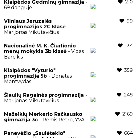
210
Klaipėdos Gedminų gimnazija
-
69 danguje
99
Vilniaus Jeruzalės
progimnazijos 2C klasė
-
Marijonas Mikutavičius
134
Nacionalinė M. K. Čiurlionio
menų mokykla 3b klasė
- Vidas
Bareikis
359
Klaipėdos "Vyturio"
progimnazija 5b
- Donatas
Montvydas
248
Šiaulių Ragainės progimnazija
-
Marijonas Mikutavičius
2169
Mažeikių Merkerio Račkausko
gimnazija 3c
- Remis Retro, YVA
664
Panevėžio ,,Saulėtekio"