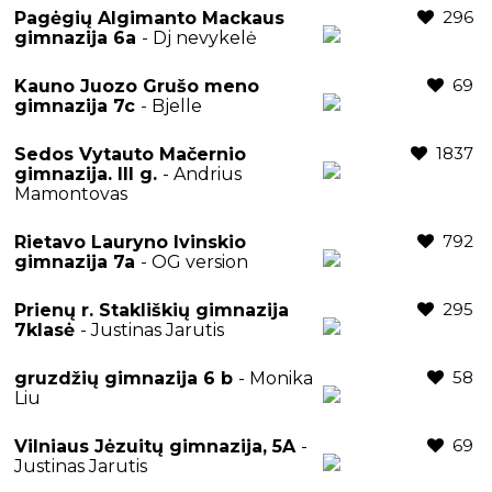
296
Pagėgių Algimanto Mackaus
gimnazija 6a
- Dj nevykelė
69
Kauno Juozo Grušo meno
gimnazija 7c
- Bjelle
1837
Sedos Vytauto Mačernio
gimnazija. III g.
- Andrius
Mamontovas
792
Rietavo Lauryno Ivinskio
gimnazija 7a
- OG version
295
Prienų r. Stakliškių gimnazija
7klasė
- Justinas Jarutis
58
gruzdžių gimnazija 6 b
- Monika
Liu
69
Vilniaus Jėzuitų gimnazija, 5A
-
Justinas Jarutis