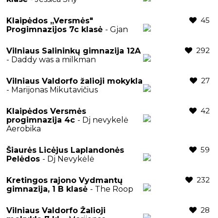
45
Klaipėdos ,,Versmės"
Progimnazijos 7c klasė
- Gjan
292
Vilniaus Salininkų gimnazija 12A
- Daddy was a milkman
27
Vilniaus Valdorfo žalioji mokykla
- Marijonas Mikutavičius
42
Klaipėdos Versmės
progimnazija 4c
- Dj nevykelė
Aerobika
59
Šiaurės Licėjus Laplandonės
Pelėdos
- Dj Nevykėlė
232
Kretingos rajono Vydmantų
gimnazija, 1 B klasė
- The Roop
28
Vilniaus Valdorfo Žalioji