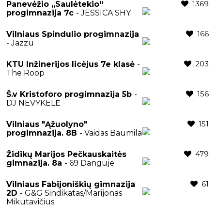
1369
Panevėžio „Saulėtekio“
progimnazija 7c
- JESSICA SHY
166
Vilniaus Spindulio progimnazija
- Jazzu
203
KTU Inžinerijos licėjus 7e klasė
-
The Roop
156
Š.v Kristoforo progimnazija 5b
-
DJ NEVYKELĖ
151
Vilniaus "Ąžuolyno"
progimnazija. 8B
- Vaidas Baumila
479
Židikų Marijos Pečkauskaitės
gimnazija. 8a
- 69 Danguje
61
Vilniaus Fabijoniškių gimnazija
2D
- G&G Sindikatas/Marijonas
Mikutavičius