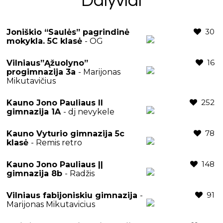
Dalyviai
30
Joniškio “Saulės” pagrindinė
mokykla. 5C klasė
- OG
16
Vilniaus”Ąžuolyno”
progimnazija 3a
- Marijonas
Mikutavičius
252
Kauno Jono Pauliaus II
gimnazija 1A
- dj nevykele
78
Kauno Vyturio gimnazija 5c
klasė
- Remis retro
148
Kauno Jono Pauliaus ||
gimnazija 8b
- Radžis
91
Vilniaus fabijoniskiu gimnazija
-
Marijonas Mikutavicius