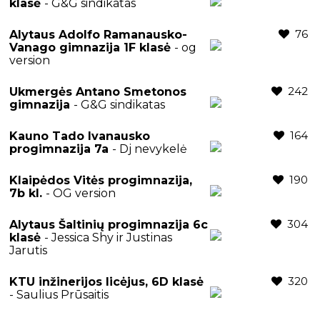
klasė
- G&G sindikatas
76
Alytaus Adolfo Ramanausko-
Vanago gimnazija 1F klasė
- og
version
242
Ukmergės Antano Smetonos
gimnazija
- G&G sindikatas
164
Kauno Tado Ivanausko
progimnazija 7a
- Dj nevykelė
190
Klaipėdos Vitės progimnazija,
7b kl.
- OG version
304
Alytaus Šaltinių progimnazija 6c
klasė
- Jessica Shy ir Justinas
Jarutis
320
KTU inžinerijos licėjus, 6D klasė
- Saulius Prūsaitis