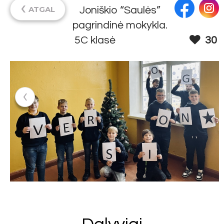
‹
ATGAL
Joniškio “Saulės”
pagrindinė mokykla.
5C klasė
30
‹