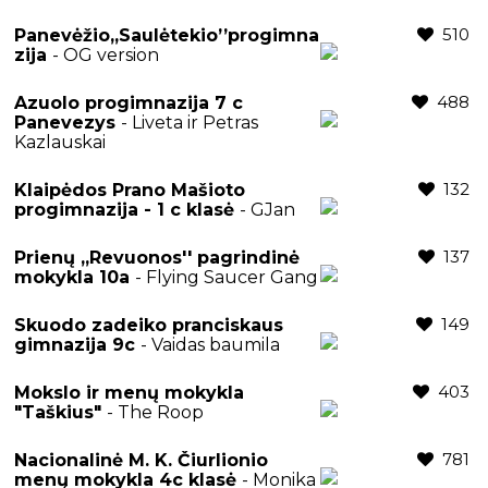
510
Panevėžio,,Saulėtekio’’progimna
zija
- OG version
488
Azuolo progimnazija 7 c
Panevezys
- Liveta ir Petras
Kazlauskai
132
Klaipėdos Prano Mašioto
progimnazija - 1 c klasė
- GJan
137
Prienų ,,Revuonos'' pagrindinė
mokykla 10a
- Flying Saucer Gang
149
Skuodo zadeiko pranciskaus
gimnazija 9c
- Vaidas baumila
403
Mokslo ir menų mokykla
"Taškius"
- The Roop
781
Nacionalinė M. K. Čiurlionio
menų mokykla 4c klasė
- Monika