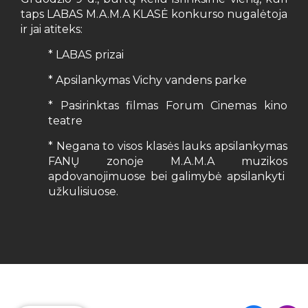
taps LABAS M.A.M.A KLASĖ konkurso nugalėtoja
ir jai atiteks:
* LABAS prizai
* Apsilankymas Vichy vandens parke
* Pasirinktas filmas Forum Cinemas kino
teatre
* Negana to visos klasės lauks apsilankymas
FANŲ zonoje M.A.M.A muzikos
apdovanojimuose bei galimybė apsilankyti
užkulisiuose.