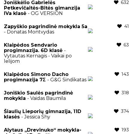
632
Joniškėlio Gabrielės
Petkevičaitės-Bitės gimanzija
IVa klasė
- OG VERSION
41
Zapyškio pagrindinė mokykla 5a
- Donatas Montvydas
63
Klaipėdos Sendvario
progimnazija. 6D klasė
-
Vytautas Kernagis - Vaikai po
lelijom
143
Klaipėdos Simono Dacho
progimnazija 7Σ
- G&G Sindikatas
318
Joniškio Saulės pagrindinė
mokykla
- Vaidas Baumila
374
Šiaulių Lieporių gimnazija, 11D
klasės
- Jessica Shy
193
Alytaus „Drevinuko“ mokykla-