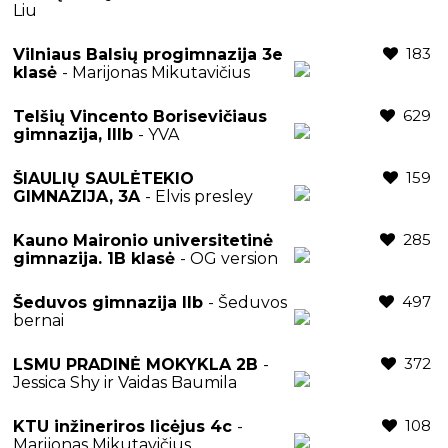
Liu
183
Vilniaus Balsių progimnazija 3e
klasė
- Marijonas Mikutavičius
629
Telšių Vincento Borisevičiaus
gimnazija, IIIb
- YVA
159
ŠIAULIŲ SAULĖTEKIO
GIMNAZIJA, 3A
- Elvis presley
285
Kauno Maironio universitetinė
gimnazija. 1B klasė
- OG version
497
Šeduvos gimnazija IIb
- Šeduvos
bernai
372
LSMU PRADINĖ MOKYKLA 2B
-
Jessica Shy ir Vaidas Baumila
108
KTU inžineriros licėjus 4c
-
Marijonas Mikutavičius