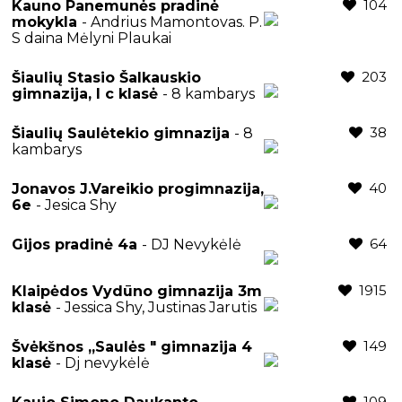
104
Kauno Panemunės pradinė
mokykla
- Andrius Mamontovas. P.
S daina Mėlyni Plaukai
203
Šiaulių Stasio Šalkauskio
gimnazija, I c klasė
- 8 kambarys
38
Šiaulių Saulėtekio gimnazija
- 8
kambarys
40
Jonavos J.Vareikio progimnazija,
6e
- Jesica Shy
64
Gijos pradinė 4a
- DJ Nevykėlė
1915
Klaipėdos Vydūno gimnazija 3m
klasė
- Jessica Shy, Justinas Jarutis
149
Švėkšnos ,,Saulės " gimnazija 4
klasė
- Dj nevykėlė
109