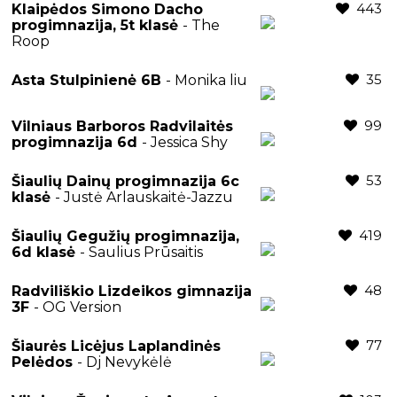
443
Klaipėdos Simono Dacho
progimnazija, 5t klasė
- The
Roop
35
Asta Stulpinienė 6B
- Monika liu
99
Vilniaus Barboros Radvilaitės
progimnazija 6d
- Jessica Shy
53
Šiaulių Dainų progimnazija 6c
klasė
- Justė Arlauskaitė-Jazzu
419
Šiaulių Gegužių progimnazija,
6d klasė
- Saulius Prūsaitis
48
Radviliškio Lizdeikos gimnazija
3F
- OG Version
77
Šiaurės Licėjus Laplandinės
Pelėdos
- Dj Nevykėlė