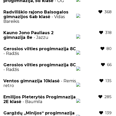
progimnazija, 5d klasė
- OG
368
Radviliškio rajono Baisogalos
gimnazijos 6ab klasė
- Vidas
Bareikis
318
Kauno Jono Pauliaus 2
gimnazija 8e
- Jazzu
80
Gerosios vilties progimnazija 8C
- Radžis
66
Gerosios vilties progimnazija 8C
- Radžis
135
Ventos gimnazija 10klasė
- Remis
retro
285
Emilijos Pleterytės Progimnazija
2E klasė
- Baumila
139
Gargždų „Minijos“ progimnazija