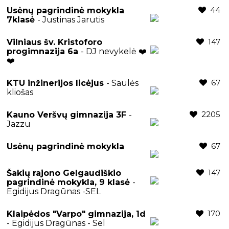
44
Usėnų pagrindinė mokykla
7klasė
- Justinas Jarutis
147
Vilniaus šv. Kristoforo
progimnazija 6a
- DJ nevykelė ❤️
❤️
67
KTU inžinerijos licėjus
- Saulės
kliošas
2205
Kauno Veršvų gimnazija 3F
-
Jazzu
67
Usėnų pagrindinė mokykla
147
Šakių rajono Gelgaudiškio
pagrindinė mokykla, 9 klasė
-
Egidijus Dragūnas -SEL
170
Klaipėdos "Varpo" gimnazija, 1d
- Egidijus Dragūnas - Sel