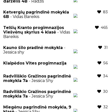
darželis 4B
- Radžis
83
Ketvergių pagrindinė mokykla
6B
- Vidas Bareikis
465
Telšių Kranto progimnazijos
Viešvėnų skyrius 4 klasė
- Vidas
Bareikis
31
Kauno šilo pradinė mokykla
-
Jessica shy
56
Klaipėdos Vites progimnazija
34
Radviliškio Gražinos pagrindinė
mokykla 7a
- Jessica Shy
30
Radviliškio Gražinos pagrindinė
mokykla 7a
- Jessica Shy
32
Miegėnu pagrindinė mokykla, 9
klasė
- Jessica Shy