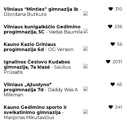
310
Vilniaus “Minties” gimnazija Ib
-
Džordana Butkutė
236
Vilniaus kunigaikščio Gedimino
progimnazija, 5C
- Vaidas Baumila
56
Kauno Kazio Griniaus
progimnazija 6d
- OG Version
2031
Ignalinos Česlovo Kudabos
gimnazija, 7a klasė
- Saulius
Prūsaitis
65
Vilniaus „Ąžuolyno"
progimnazija 7d
- Daddy Was A
Milkman
241
Kauno Gedimino sporto ir
sveikatinimo gimnazija
-
Marijonas Mikutavičius