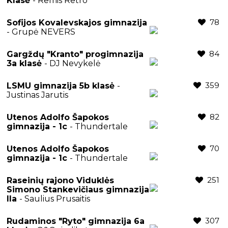
Klasė
- Remis Retro
78
Sofijos Kovalevskajos gimnazija
- Grupė NEVERS
84
Gargždų "Kranto" progimnazija
3a klasė
- DJ Nevykelė
359
LSMU gimnazija 5b klasė
-
Justinas Jarutis
82
Utenos Adolfo Šapokos
gimnazija - 1c
- Thundertale
70
Utenos Adolfo Šapokos
gimnazija - 1c
- Thundertale
251
Raseinių rajono Viduklės
Simono Stankevičiaus gimnazija
IIa
- Saulius Prusaitis
307
Rudaminos "Ryto" gimnazija 6a