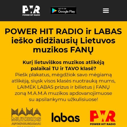
Atributika
Laidos ir Archyvas
Muzika
Apie POWER
Žaidimai