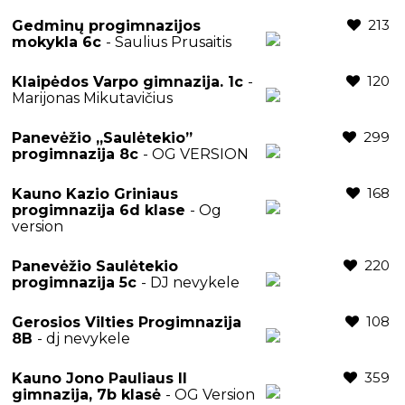
213
Gedminų progimnazijos
mokykla 6c
- Saulius Prusaitis
120
Klaipėdos Varpo gimnazija. 1c
-
Marijonas Mikutavičius
299
Panevėžio ,,Saulėtekio”
progimnazija 8c
- OG VERSION
168
Kauno Kazio Griniaus
progimnazija 6d klase
- Og
version
220
Panevėžio Saulėtekio
progimnazija 5c
- DJ nevykele
108
Gerosios Vilties Progimnazija
8B
- dj nevykele
359
Kauno Jono Pauliaus II
gimnazija, 7b klasė
- OG Version