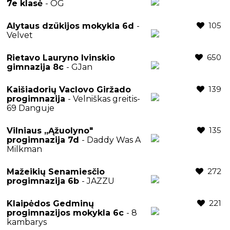
7e klasė
- OG
105
Alytaus dzūkijos mokykla 6d
-
Velvet
650
Rietavo Lauryno Ivinskio
gimnazija 8c
- GJan
139
Kaišiadorių Vaclovo Giržado
progimnazija
- Velniškas greitis-
69 Danguje
135
Vilniaus „Ąžuolyno"
progimnazija 7d
- Daddy Was A
Milkman
272
Mažeikių Senamiesčio
progimnazija 6b
- JAZZU
221
Klaipėdos Gedminų
progimnazijos mokykla 6c
- 8
kambarys