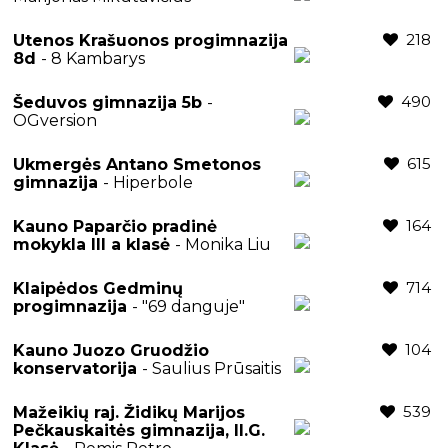
218
Utenos Krašuonos progimnazija
8d
- 8 Kambarys
490
Šeduvos gimnazija 5b
-
OGversion
615
Ukmergės Antano Smetonos
gimnazija
- Hiperbole
164
Kauno Paparčio pradinė
mokykla III a klasė
- Monika Liu
714
Klaipėdos Gedminų
progimnazija
- "69 danguje"
104
Kauno Juozo Gruodžio
konservatorija
- Saulius Prūsaitis
539
Mažeikių raj. Židikų Marijos
Pečkauskaitės gimnazija, II.G.