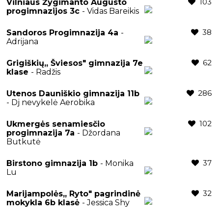
103
Vilniaus Žygimanto Augusto
progimnazijos 3c
- Vidas Bareikis
38
Sandoros Progimnazija 4a
-
Adrijana
62
Grigiškių,, Šviesos" gimnazija 7e
klase
- Radžis
286
Utenos Dauniškio gimnazija 11b
- Dj nevykelė Aerobika
102
Ukmergės senamiesčio
progimnazija 7a
- Džordana
Butkutė
37
Birstono gimnazija 1b
- Monika
Lu
32
Marijampolės,, Ryto" pagrindinė
mokykla 6b klasė
- Jessica Shy