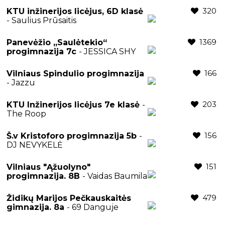
320
KTU inžinerijos licėjus, 6D klasė
- Saulius Prūsaitis
1369
Panevėžio „Saulėtekio“
progimnazija 7c
- JESSICA SHY
166
Vilniaus Spindulio progimnazija
- Jazzu
203
KTU Inžinerijos licėjus 7e klasė
-
The Roop
156
Š.v Kristoforo progimnazija 5b
-
DJ NEVYKELĖ
151
Vilniaus "Ąžuolyno"
progimnazija. 8B
- Vaidas Baumila
479
Židikų Marijos Pečkauskaitės
gimnazija. 8a
- 69 Danguje