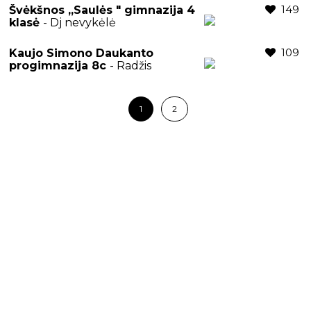
149
Švėkšnos ,,Saulės " gimnazija 4
klasė
- Dj nevykėlė
109
Kaujo Simono Daukanto
progimnazija 8c
- Radžis
1
2