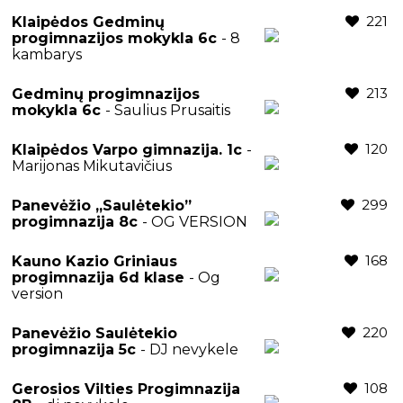
221
Klaipėdos Gedminų
progimnazijos mokykla 6c
- 8
kambarys
213
Gedminų progimnazijos
mokykla 6c
- Saulius Prusaitis
120
Klaipėdos Varpo gimnazija. 1c
-
Marijonas Mikutavičius
299
Panevėžio ,,Saulėtekio”
progimnazija 8c
- OG VERSION
168
Kauno Kazio Griniaus
progimnazija 6d klase
- Og
version
220
Panevėžio Saulėtekio
progimnazija 5c
- DJ nevykele
108
Gerosios Vilties Progimnazija