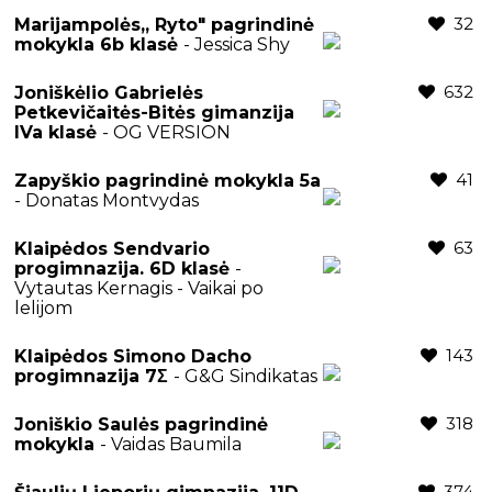
32
Marijampolės,, Ryto" pagrindinė
mokykla 6b klasė
- Jessica Shy
632
Joniškėlio Gabrielės
Petkevičaitės-Bitės gimanzija
IVa klasė
- OG VERSION
41
Zapyškio pagrindinė mokykla 5a
- Donatas Montvydas
63
Klaipėdos Sendvario
progimnazija. 6D klasė
-
Vytautas Kernagis - Vaikai po
lelijom
143
Klaipėdos Simono Dacho
progimnazija 7Σ
- G&G Sindikatas
318
Joniškio Saulės pagrindinė
mokykla
- Vaidas Baumila
374