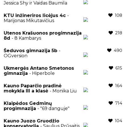
Jessica Shy ir Vaidas Baumila
108
KTU inžineriros licėjus 4c
-
Marijonas Mikutavičius
218
Utenos Krašuonos progimnazija
8d
- 8 Kambarys
490
Šeduvos gimnazija 5b
-
OGversion
615
Ukmergės Antano Smetonos
gimnazija
- Hiperbole
164
Kauno Paparčio pradinė
mokykla III a klasė
- Monika Liu
714
Klaipėdos Gedminų
progimnazija
- "69 danguje"
104
Kauno Juozo Gruodžio
konservatorija
- Saulius Prūsaitis