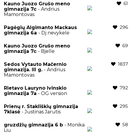
61
Kauno Juozo Grušo meno
gimnazija 7c
- Andrius
Mamontovas
296
Pagėgių Algimanto Mackaus
gimnazija 6a
- Dj nevykelė
69
Kauno Juozo Grušo meno
gimnazija 7c
- Bjelle
1837
Sedos Vytauto Mačernio
gimnazija. III g.
- Andrius
Mamontovas
792
Rietavo Lauryno Ivinskio
gimnazija 7a
- OG version
295
Prienų r. Stakliškių gimnazija
7klasė
- Justinas Jarutis
58
gruzdžių gimnazija 6 b
- Monika
Liu