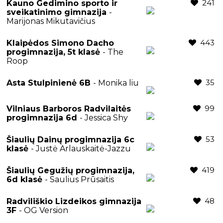
241
Kauno Gedimino sporto ir
sveikatinimo gimnazija
-
Marijonas Mikutavičius
443
Klaipėdos Simono Dacho
progimnazija, 5t klasė
- The
Roop
35
Asta Stulpinienė 6B
- Monika liu
99
Vilniaus Barboros Radvilaitės
progimnazija 6d
- Jessica Shy
53
Šiaulių Dainų progimnazija 6c
klasė
- Justė Arlauskaitė-Jazzu
419
Šiaulių Gegužių progimnazija,
6d klasė
- Saulius Prūsaitis
48
Radviliškio Lizdeikos gimnazija
3F
- OG Version