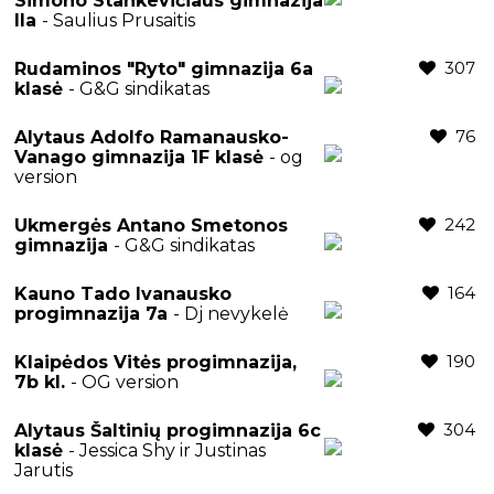
Simono Stankevičiaus gimnazija
IIa
- Saulius Prusaitis
307
Rudaminos "Ryto" gimnazija 6a
klasė
- G&G sindikatas
76
Alytaus Adolfo Ramanausko-
Vanago gimnazija 1F klasė
- og
version
242
Ukmergės Antano Smetonos
gimnazija
- G&G sindikatas
164
Kauno Tado Ivanausko
progimnazija 7a
- Dj nevykelė
190
Klaipėdos Vitės progimnazija,
7b kl.
- OG version
304
Alytaus Šaltinių progimnazija 6c
klasė
- Jessica Shy ir Justinas
Jarutis