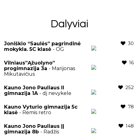
Dalyviai
30
Joniškio “Saulės” pagrindinė
mokykla. 5C klasė
- OG
16
Vilniaus”Ąžuolyno”
progimnazija 3a
- Marijonas
Mikutavičius
252
Kauno Jono Pauliaus II
gimnazija 1A
- dj nevykele
78
Kauno Vyturio gimnazija 5c
klasė
- Remis retro
148
Kauno Jono Pauliaus ||
gimnazija 8b
- Radžis