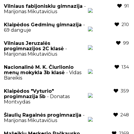
91
Vilniaus fabijoniskiu gimnazija
-
Marijonas Mikutavicius
210
Klaipėdos Gedminų gimnazija
-
69 danguje
99
Vilniaus Jeruzalės
progimnazijos 2C klasė
-
Marijonas Mikutavičius
134
Nacionalinė M. K. Čiurlionio
menų mokykla 3b klasė
- Vidas
Bareikis
359
Klaipėdos "Vyturio"
progimnazija 5b
- Donatas
Montvydas
248
Šiaulių Ragainės progimnazija
-
Marijonas Mikutavičius
2169
Mažeikių Merkerio Račkausko