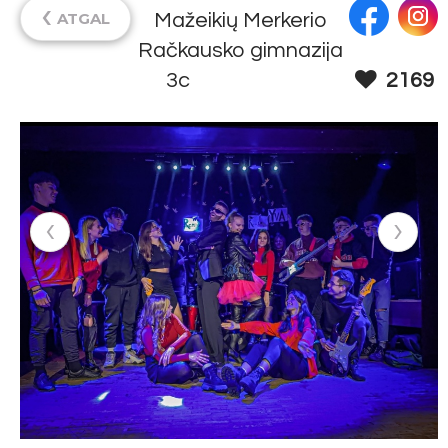
‹
ATGAL
Mažeikių Merkerio
Račkausko gimnazija
3c
2169
‹
›