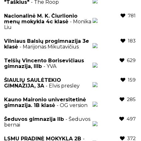
"Taškius"
- The Roop
781
Nacionalinė M. K. Čiurlionio
menų mokykla 4c klasė
- Monika
Liu
183
Vilniaus Balsių progimnazija 3e
klasė
- Marijonas Mikutavičius
629
Telšių Vincento Borisevičiaus
gimnazija, IIIb
- YVA
159
ŠIAULIŲ SAULĖTEKIO
GIMNAZIJA, 3A
- Elvis presley
285
Kauno Maironio universitetinė
gimnazija. 1B klasė
- OG version
497
Šeduvos gimnazija IIb
- Šeduvos
bernai
372
LSMU PRADINĖ MOKYKLA 2B
-