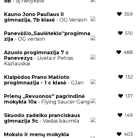
8B
- dj nevykele
359
Kauno Jono Pauliaus II
gimnazija, 7b klasė
- OG Version
510
Panevėžio,,Saulėtekio’’progimna
zija
- OG version
488
Azuolo progimnazija 7 c
Panevezys
- Liveta ir Petras
Kazlauskai
132
Klaipėdos Prano Mašioto
progimnazija - 1 c klasė
- GJan
137
Prienų ,,Revuonos'' pagrindinė
mokykla 10a
- Flying Saucer Gang
149
Skuodo zadeiko pranciskaus
gimnazija 9c
- Vaidas baumila
403
Mokslo ir menų mokykla