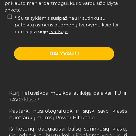
priklauso man arba žmogui, kurio vardu užpildyta
anketa
* Su
taisyklėmis
susipažinau ir sutinku su
pateiktų asmens duomenų tvarkymu kaip tai
numatyta šioje
tvarkoje
Kurį lietuviškos muzikos atlikėją palaikai TU ir
TAVO klasė?
Pasitark, nusifotografuok ir siųsk savo klasės
nuotrauką mums į Power Hit Radio.
Iš keturių, daugiausiai balsų surinkusių klasių,
Gruodžio 9 d., burtų keliu išrinksime vieną, kuri