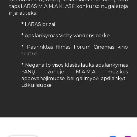
taps LABAS M.A.M.A KLASĖ konkurso nugalėtoja
ir jai atiteks:
* LABAS prizai
* Apsilankymas Vichy vandens parke
* Pasirinktas filmas Forum Cinemas kino
teatre
* Negana to visos klasės lauks apsilankymas
FANŲ zonoje M.A.M.A muzikos
apdovanojimuose bei galimybė apsilankyti
užkulisiuose.