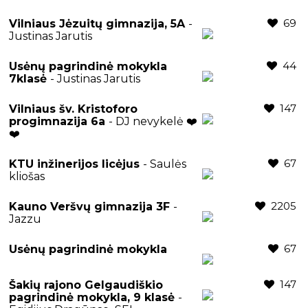
69
Vilniaus Jėzuitų gimnazija, 5A
-
Justinas Jarutis
44
Usėnų pagrindinė mokykla
7klasė
- Justinas Jarutis
147
Vilniaus šv. Kristoforo
progimnazija 6a
- DJ nevykelė ❤️
❤️
67
KTU inžinerijos licėjus
- Saulės
kliošas
2205
Kauno Veršvų gimnazija 3F
-
Jazzu
67
Usėnų pagrindinė mokykla
147
Šakių rajono Gelgaudiškio
pagrindinė mokykla, 9 klasė
-