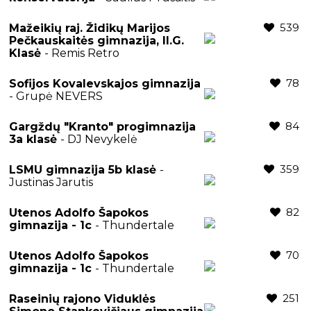
539
Mažeikių raj. Židikų Marijos
Pečkauskaitės gimnazija, II.G.
Klasė
- Remis Retro
78
Sofijos Kovalevskajos gimnazija
- Grupė NEVERS
84
Gargždų "Kranto" progimnazija
3a klasė
- DJ Nevykelė
359
LSMU gimnazija 5b klasė
-
Justinas Jarutis
82
Utenos Adolfo Šapokos
gimnazija - 1c
- Thundertale
70
Utenos Adolfo Šapokos
gimnazija - 1c
- Thundertale
251
Raseinių rajono Viduklės