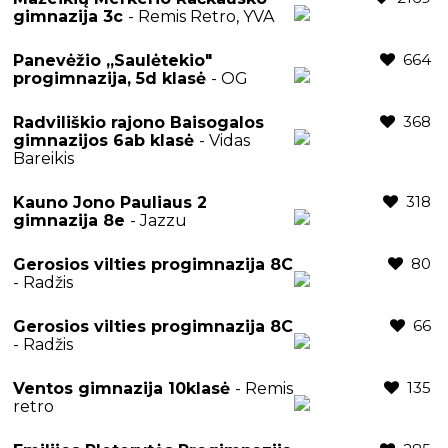
gimnazija 3c
- Remis Retro, YVA
664
Panevėžio ,,Saulėtekio"
progimnazija, 5d klasė
- OG
368
Radviliškio rajono Baisogalos
gimnazijos 6ab klasė
- Vidas
Bareikis
318
Kauno Jono Pauliaus 2
gimnazija 8e
- Jazzu
80
Gerosios vilties progimnazija 8C
- Radžis
66
Gerosios vilties progimnazija 8C
- Radžis
135
Ventos gimnazija 10klasė
- Remis
retro