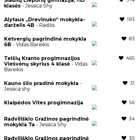
Šiaulių Lieporių gimnazija, 11D
klasės
- Jessica Shy
193
Alytaus „Drevinuko“ mokykla-
darželis 4B
- Radžis
83
Ketvergių pagrindinė mokykla
6B
- Vidas Bareikis
465
Telšių Kranto progimnazijos
Viešvėnų skyrius 4 klasė
- Vidas
Bareikis
31
Kauno šilo pradinė mokykla
-
Jessica shy
56
Klaipėdos Vites progimnazija
34
Radviliškio Gražinos pagrindinė
mokykla 7a
- Jessica Shy
30
Radviliškio Gražinos pagrindinė