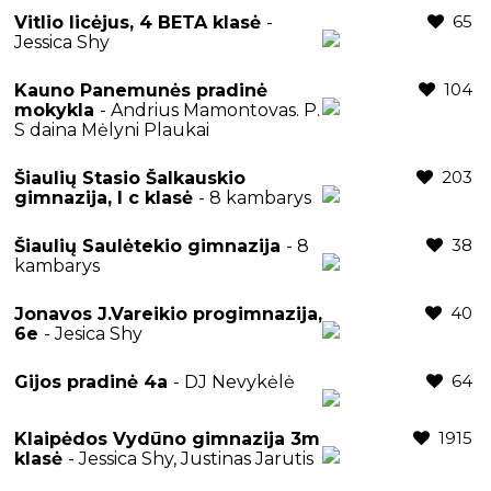
65
Vitlio licėjus, 4 BETA klasė
-
Jessica Shy
104
Kauno Panemunės pradinė
mokykla
- Andrius Mamontovas. P.
S daina Mėlyni Plaukai
203
Šiaulių Stasio Šalkauskio
gimnazija, I c klasė
- 8 kambarys
38
Šiaulių Saulėtekio gimnazija
- 8
kambarys
40
Jonavos J.Vareikio progimnazija,
6e
- Jesica Shy
64
Gijos pradinė 4a
- DJ Nevykėlė
1915
Klaipėdos Vydūno gimnazija 3m
klasė
- Jessica Shy, Justinas Jarutis