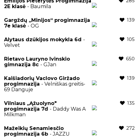
285
Emilijos Pleterytės Progimnazija
2E klasė
- Baumila
139
Gargždų „Minijos“ progimnazija
7e klasė
- OG
105
Alytaus dzūkijos mokykla 6d
-
Velvet
650
Rietavo Lauryno Ivinskio
gimnazija 8c
- GJan
139
Kaišiadorių Vaclovo Giržado
progimnazija
- Velniškas greitis-
69 Danguje
135
Vilniaus „Ąžuolyno"
progimnazija 7d
- Daddy Was A
Milkman
272
Mažeikių Senamiesčio
progimnazija 6b
- JAZZU