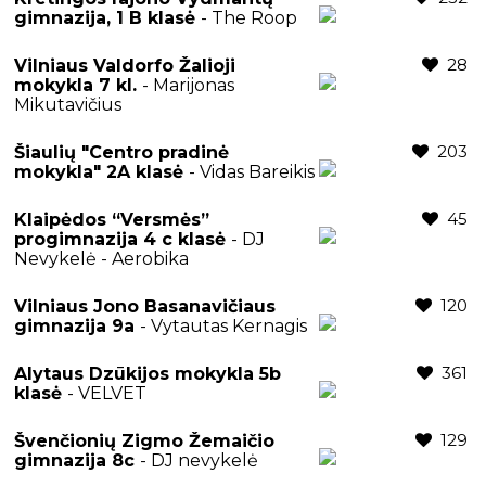
gimnazija, 1 B klasė
- The Roop
28
Vilniaus Valdorfo Žalioji
mokykla 7 kl.
- Marijonas
Mikutavičius
203
Šiaulių "Centro pradinė
mokykla" 2A klasė
- Vidas Bareikis
45
Klaipėdos “Versmės”
progimnazija 4 c klasė
- DJ
Nevykelė - Aerobika
120
Vilniaus Jono Basanavičiaus
gimnazija 9a
- Vytautas Kernagis
361
Alytaus Dzūkijos mokykla 5b
klasė
- VELVET
129
Švenčionių Zigmo Žemaičio
gimnazija 8c
- DJ nevykelė