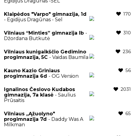
Egidijus Dragūnas -SEL
170
Klaipėdos "Varpo" gimnazija, 1d
- Egidijus Dragūnas - Sel
310
Vilniaus “Minties” gimnazija Ib
-
Džordana Butkutė
236
Vilniaus kunigaikščio Gedimino
progimnazija, 5C
- Vaidas Baumila
56
Kauno Kazio Griniaus
progimnazija 6d
- OG Version
2031
Ignalinos Česlovo Kudabos
gimnazija, 7a klasė
- Saulius
Prūsaitis
65
Vilniaus „Ąžuolyno"
progimnazija 7d
- Daddy Was A
Milkman