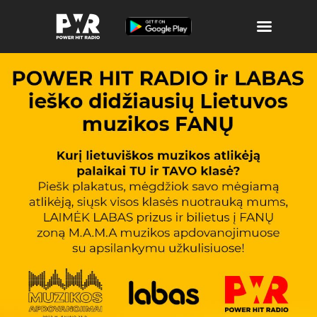
Atributika
Laidos ir Archyvas
Muzika
Apie POWER
Žaidimai