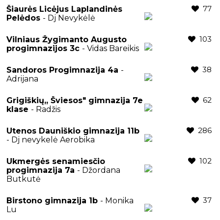
77
Šiaurės Licėjus Laplandinės
Pelėdos
- Dj Nevykėlė
103
Vilniaus Žygimanto Augusto
progimnazijos 3c
- Vidas Bareikis
38
Sandoros Progimnazija 4a
-
Adrijana
62
Grigiškių,, Šviesos" gimnazija 7e
klase
- Radžis
286
Utenos Dauniškio gimnazija 11b
- Dj nevykelė Aerobika
102
Ukmergės senamiesčio
progimnazija 7a
- Džordana
Butkutė
37
Birstono gimnazija 1b
- Monika
Lu