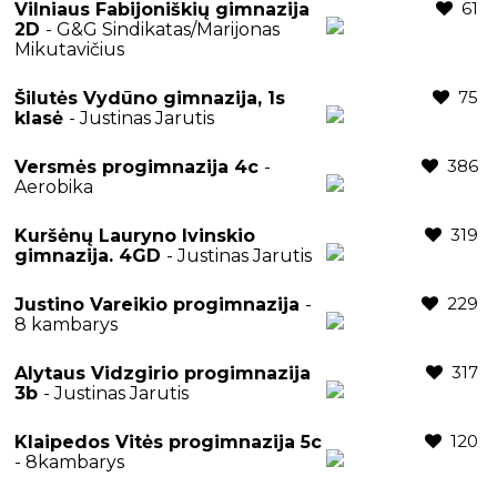
61
Vilniaus Fabijoniškių gimnazija
2D
- G&G Sindikatas/Marijonas
Mikutavičius
75
Šilutės Vydūno gimnazija, 1s
klasė
- Justinas Jarutis
386
Versmės progimnazija 4c
-
Aerobika
319
Kuršėnų Lauryno Ivinskio
gimnazija. 4GD
- Justinas Jarutis
229
Justino Vareikio progimnazija
-
8 kambarys
317
Alytaus Vidzgirio progimnazija
3b
- Justinas Jarutis
120
Klaipedos Vitės progimnazija 5c
- 8kambarys