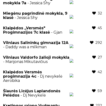
mokykla 7a
- Jessica Shy
32
Miegėnu pagrindinė mokykla, 9
klasė
- Jessica Shy
45
Klaipėdos ,,Versmės"
Progimnazijos 7c klasė
- Gjan
292
Vilniaus Salininkų gimnazija 12A
- Daddy was a milkman
27
Vilniaus Valdorfo žalioji mokykla
- Marijonas Mikutavičius
42
Klaipėdos Versmės
progimnazija 4c
- Dj nevykelė
Aerobika
59
Šiaurės Licėjus Laplandonės
Pelėdos
- Dj Nevykėlė
232
Kretingos rajono Vydmantų