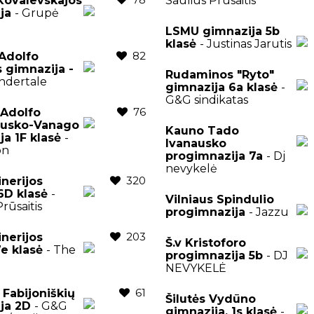
 Kovalevskajos
Saulius Prūsaitis
ija
- Grupė
LSMU gimnazija 5b
klasė
- Justinas Jarutis
82
Adolfo
 gimnazija -
Rudaminos "Ryto"
ndertale
gimnazija 6a klasė
-
G&G sindikatas
76
 Adolfo
usko-Vanago
Kauno Tado
ja 1F klasė
-
Ivanausko
on
progimnazija 7a
- Dj
nevykelė
320
inerijos
 6D klasė
-
Vilniaus Spindulio
rūsaitis
progimnazija
- Jazzu
203
inerijos
Š.v Kristoforo
7e klasė
- The
progimnazija 5b
- DJ
NEVYKELĖ
61
 Fabijoniškių
Šilutės Vydūno
ija 2D
- G&G
gimnazija, 1s klasė
-