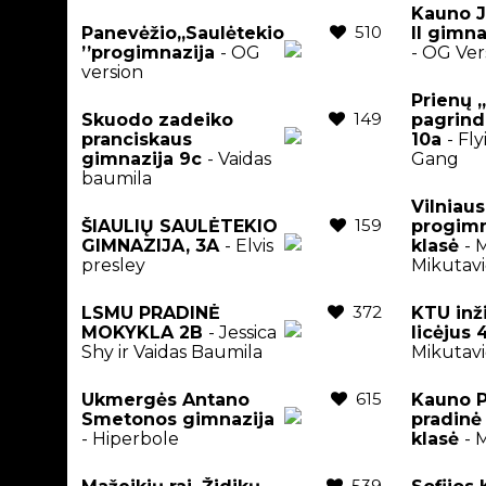
Kauno J
510
Panevėžio,,Saulėtekio
II gimna
’’progimnazija
- OG
- OG Ver
version
Prienų 
149
Skuodo zadeiko
pagrind
pranciskaus
10a
- Fl
gimnazija 9c
- Vaidas
Gang
baumila
Vilniaus
159
ŠIAULIŲ SAULĖTEKIO
progimn
GIMNAZIJA, 3A
- Elvis
klasė
- 
presley
Mikutavi
372
LSMU PRADINĖ
KTU inž
MOKYKLA 2B
- Jessica
licėjus
Shy ir Vaidas Baumila
Mikutavi
615
Ukmergės Antano
Kauno P
Smetonos gimnazija
pradinė 
- Hiperbole
klasė
- 
539