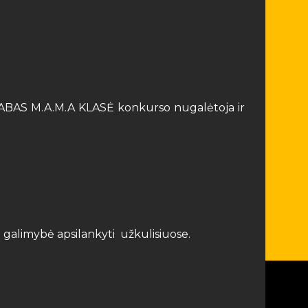
ps LABAS M.A.M.A KLASĖ konkurso nugalėtoja ir
galimybė apsilankyti užkulisiuose.