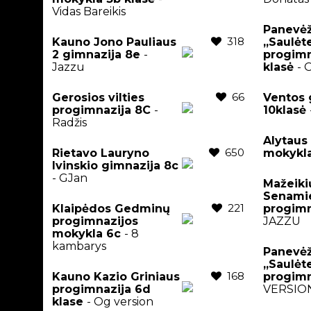
Vidas Bareikis
Panevėž
318
Kauno Jono Pauliaus
,,Saulėt
2 gimnazija 8e
-
progimn
Jazzu
klasė
- 
66
Gerosios vilties
Ventos 
progimnazija 8C
-
10klasė
Radžis
Alytaus
650
Rietavo Lauryno
mokykl
Ivinskio gimnazija 8c
- GJan
Mažeiki
Senami
221
Klaipėdos Gedminų
progimn
progimnazijos
JAZZU
mokykla 6c
- 8
kambarys
Panevėž
,,Saulėt
168
Kauno Kazio Griniaus
progimn
progimnazija 6d
VERSIO
klase
- Og version