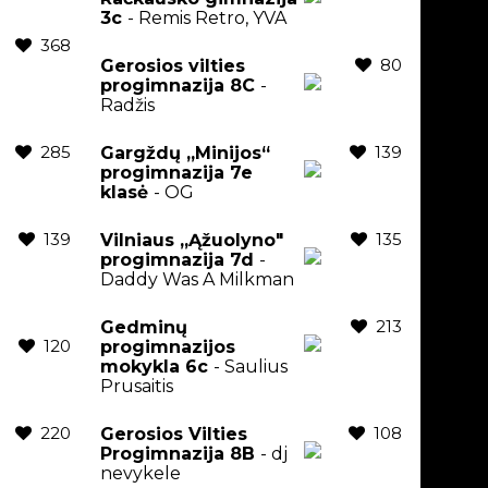
3c
- Remis Retro, YVA
368
80
Gerosios vilties
progimnazija 8C
-
Radžis
285
139
Gargždų „Minijos“
progimnazija 7e
klasė
- OG
139
135
Vilniaus „Ąžuolyno"
progimnazija 7d
-
Daddy Was A Milkman
213
Gedminų
120
progimnazijos
mokykla 6c
- Saulius
Prusaitis
220
108
Gerosios Vilties
Progimnazija 8B
- dj
nevykele