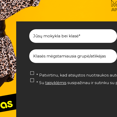
* Patvirtinu, kad atsiųstos nuotraukos a
* Su
taisyklėmis
susipažinau ir sutinku s