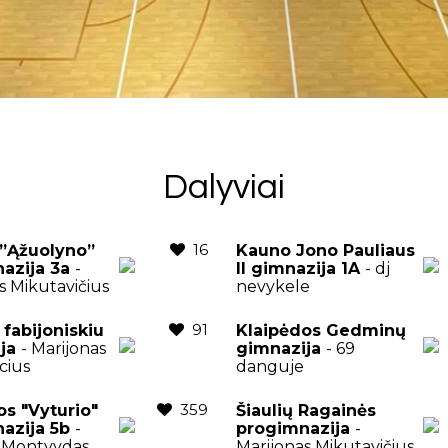
Dalyviai
16
s”Ąžuolyno”
Kauno Jono Pauliaus
azija 3a
-
II gimnazija 1A
- dj
s Mikutavičius
nevykele
91
 fabijoniskiu
Klaipėdos Gedminų
ija
- Marijonas
gimnazija
- 69
cius
danguje
359
os "Vyturio"
Šiaulių Ragainės
azija 5b
-
progimnazija
-
 Montvydas
Marijonas Mikutavičius