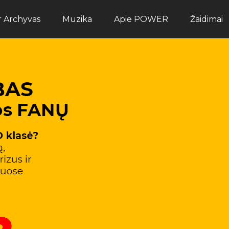
ir Archyvas
Muzika
Apie POWER
Žaidimai