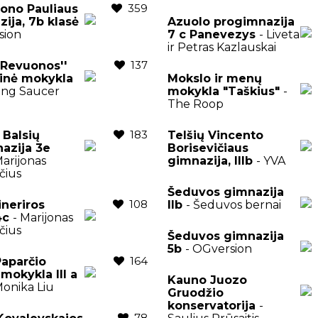
359
ono Pauliaus
zija, 7b klasė
Azuolo progimnazija
sion
7 c Panevezys
- Liveta
ir Petras Kazlauskai
137
,,Revuonos''
inė mokykla
Mokslo ir menų
ying Saucer
mokykla "Taškius"
-
The Roop
183
 Balsių
Telšių Vincento
azija 3e
Borisevičiaus
Marijonas
gimnazija, IIIb
- YVA
čius
Šeduvos gimnazija
108
ineriros
IIb
- Šeduvos bernai
 4c
- Marijonas
čius
Šeduvos gimnazija
5b
- OGversion
164
aparčio
mokykla III a
Kauno Juozo
Monika Liu
Gruodžio
konservatorija
-
78