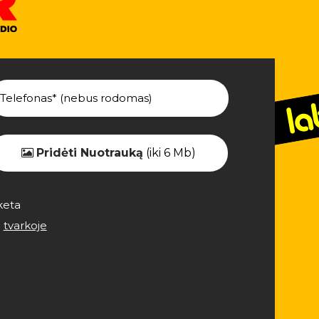
Pridėti Nuotrauką
(iki 6 Mb)
keta
e
tvarkoje