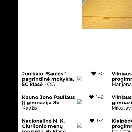
30
Joniškio “Saulės”
Vilniau
pagrindinė mokykla.
progimn
5C klasė
- OG
Marijona
148
Kauno Jono Pauliaus
Vilniaus
|| gimnazija 8b
-
gimnaz
Radžis
Mikutavi
134
Nacionalinė M. K.
Klaipėd
Čiurlionio menų
progimn
mokykla 3b klasė
-
Donatas