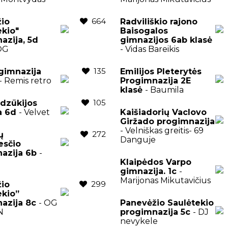
664
io
Radviliškio rajono
ekio"
Baisogalos
azija, 5d
gimnazijos 6ab klasė
OG
- Vidas Bareikis
135
gimnazija
Emilijos Pleterytės
- Remis retro
Progimnazija 2E
klasė
- Baumila
105
 dzūkijos
a 6d
- Velvet
Kaišiadorių Vaclovo
Giržado progimnazija
- Velniškas greitis- 69
272
ų
Danguje
esčio
azija 6b
-
Klaipėdos Varpo
gimnazija. 1c
-
Marijonas Mikutavičius
299
io
ekio”
azija 8c
- OG
Panevėžio Saulėtekio
N
progimnazija 5c
- DJ
nevykele