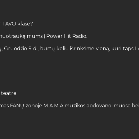
ir TAVO klasė?
ės nuotrauką mums į Power Hit Radio.
sių, Gruodžio 9 d., burtų keliu išrinksime vieną, kuri ta
 teatre
kymas FANŲ zonoje M.A.M.A muzikos apdovanojimuose bei 