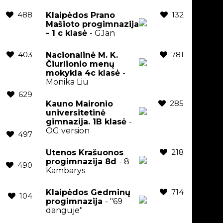
488
132
Klaipėdos Prano
Mašioto progimnazija
- 1 c klasė
- GJan
403
781
Nacionalinė M. K.
Čiurlionio menų
mokykla 4c klasė
-
Monika Liu
629
285
Kauno Maironio
universitetinė
gimnazija. 1B klasė
-
OG version
497
218
Utenos Krašuonos
progimnazija 8d
- 8
490
Kambarys
714
Klaipėdos Gedminų
104
progimnazija
- "69
danguje"