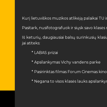
Kurį lietuviškos muzikos atlikėją palaikai TU 
Pasitark, nusifotografuok ir siųsk savo klas
Iš keturių, daugiausiai balsų surinkusių kla
jai atiteks:
* LABAS prizai
* Apsilankymas Vichy vandens parke
* Pasirinktas filmas Forum Cinemas kino
* Negana to visos klasės lauks apsilan