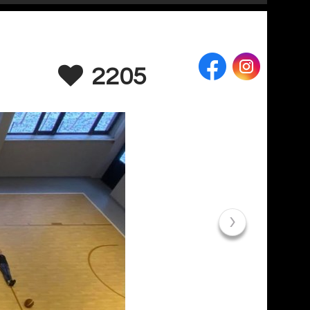
2205
›