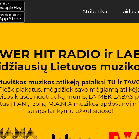
Atributika
Laidos 
Atributika
Laidos ir Archyvas
Muzika
Apie POWER
Žaidimai