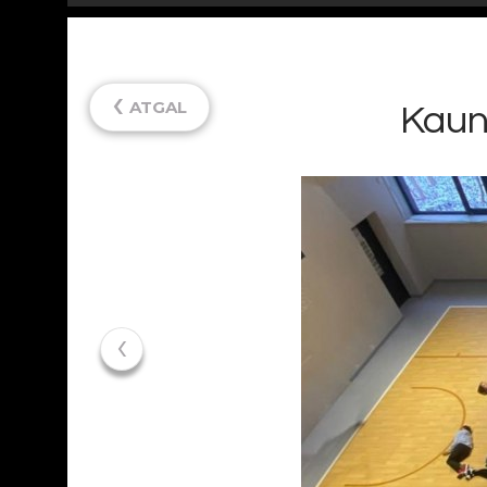
‹
ATGAL
Kaun
‹