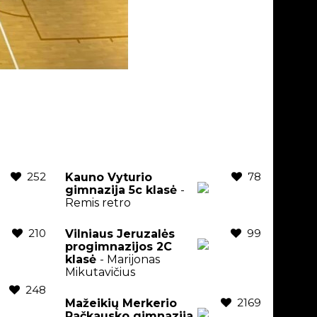
252
78
Kauno Vyturio
gimnazija 5c klasė
-
Remis retro
210
99
Vilniaus Jeruzalės
progimnazijos 2C
klasė
- Marijonas
Mikutavičius
248
2169
Mažeikių Merkerio
Račkausko gimnazija