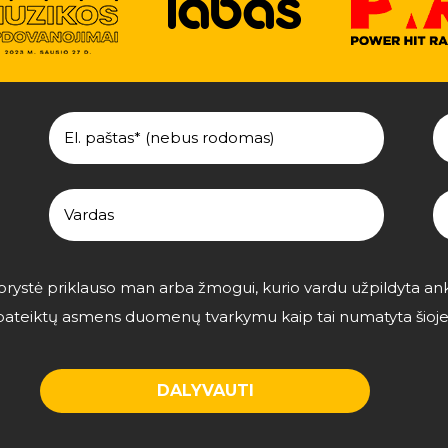
utorystė priklauso man arba žmogui, kurio vardu užpildyta an
u pateiktų asmens duomenų tvarkymu kaip tai numatyta šioj