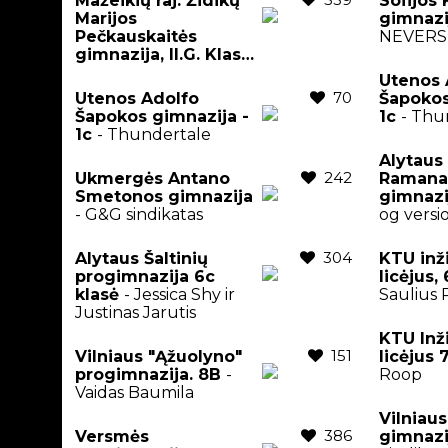
Mažeikių raj. Židikų
Sofijos
Marijos
gimnaz
Pečkauskaitės
NEVERS
gimnazija, II.G. Klasė
-
Remis Retro
Utenos 
70
Utenos Adolfo
Šapokos
Šapokos gimnazija -
1c
- Thu
1c
- Thundertale
Alytaus
242
Ukmergės Antano
Ramana
Smetonos gimnazija
gimnazi
- G&G sindikatas
og versi
304
Alytaus Šaltinių
KTU inž
progimnazija 6c
licėjus,
klasė
- Jessica Shy ir
Saulius P
Justinas Jarutis
KTU Inž
151
Vilniaus "Ąžuolyno"
licėjus 
progimnazija. 8B
-
Roop
Vaidas Baumila
Vilniaus
386
Versmės
gimnaz