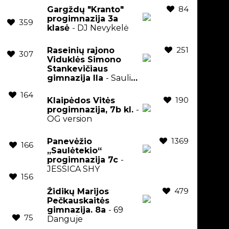
84
Gargždų "Kranto"
progimnazija 3a
359
klasė
- DJ Nevykelė
251
Raseinių rajono
307
Viduklės Simono
Stankevičiaus
gimnazija IIa
- Saulius
Prusaitis
164
190
Klaipėdos Vitės
progimnazija, 7b kl.
-
OG version
1369
Panevėžio
166
„Saulėtekio“
progimnazija 7c
-
JESSICA SHY
156
479
Židikų Marijos
Pečkauskaitės
gimnazija. 8a
- 69
75
Danguje