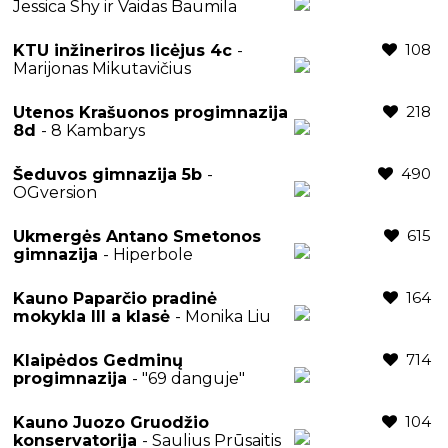
Jessica Shy ir Vaidas Baumila
108
KTU inžineriros licėjus 4c
-
Marijonas Mikutavičius
218
Utenos Krašuonos progimnazija
8d
- 8 Kambarys
490
Šeduvos gimnazija 5b
-
OGversion
615
Ukmergės Antano Smetonos
gimnazija
- Hiperbole
164
Kauno Paparčio pradinė
mokykla III a klasė
- Monika Liu
714
Klaipėdos Gedminų
progimnazija
- "69 danguje"
104
Kauno Juozo Gruodžio
konservatorija
- Saulius Prūsaitis