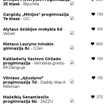
2E klasė
- Baumila
139
Gargždų „Minijos“ progimnazija
7e klasė
- OG
105
Alytaus dzūkijos mokykla 6d
-
Velvet
650
Rietavo Lauryno Ivinskio
gimnazija 8c
- GJan
139
Kaišiadorių Vaclovo Giržado
progimnazija
- Velniškas greitis-
69 Danguje
135
Vilniaus „Ąžuolyno"
progimnazija 7d
- Daddy Was A
Milkman
272
Mažeikių Senamiesčio
progimnazija 6b
- JAZZU