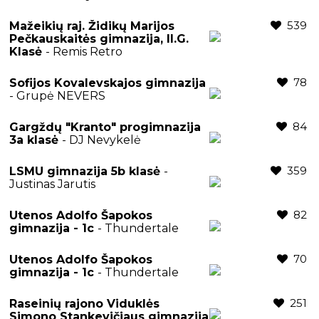
539
Mažeikių raj. Židikų Marijos
Pečkauskaitės gimnazija, II.G.
Klasė
- Remis Retro
78
Sofijos Kovalevskajos gimnazija
- Grupė NEVERS
84
Gargždų "Kranto" progimnazija
3a klasė
- DJ Nevykelė
359
LSMU gimnazija 5b klasė
-
Justinas Jarutis
82
Utenos Adolfo Šapokos
gimnazija - 1c
- Thundertale
70
Utenos Adolfo Šapokos
gimnazija - 1c
- Thundertale
251
Raseinių rajono Viduklės
Simono Stankevičiaus gimnazija