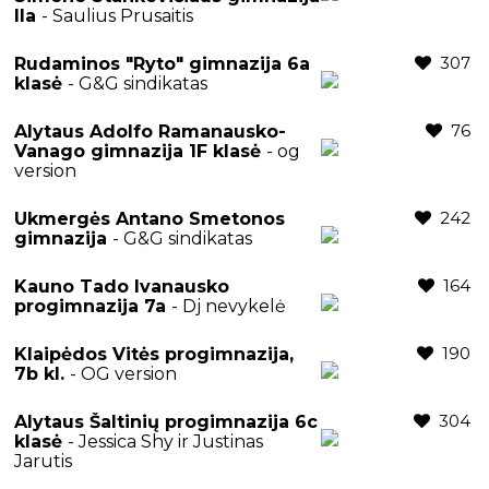
IIa
- Saulius Prusaitis
307
Rudaminos "Ryto" gimnazija 6a
klasė
- G&G sindikatas
76
Alytaus Adolfo Ramanausko-
Vanago gimnazija 1F klasė
- og
version
242
Ukmergės Antano Smetonos
gimnazija
- G&G sindikatas
164
Kauno Tado Ivanausko
progimnazija 7a
- Dj nevykelė
190
Klaipėdos Vitės progimnazija,
7b kl.
- OG version
304
Alytaus Šaltinių progimnazija 6c
klasė
- Jessica Shy ir Justinas
Jarutis