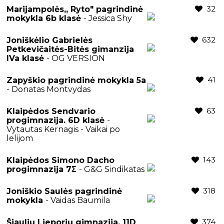
32
Marijampolės,, Ryto" pagrindinė
mokykla 6b klasė
- Jessica Shy
632
Joniškėlio Gabrielės
Petkevičaitės-Bitės gimanzija
IVa klasė
- OG VERSION
41
Zapyškio pagrindinė mokykla 5a
- Donatas Montvydas
63
Klaipėdos Sendvario
progimnazija. 6D klasė
-
Vytautas Kernagis - Vaikai po
lelijom
143
Klaipėdos Simono Dacho
progimnazija 7Σ
- G&G Sindikatas
318
Joniškio Saulės pagrindinė
mokykla
- Vaidas Baumila
374
Šiaulių Lieporių gimnazija, 11D