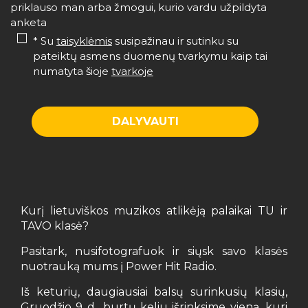
priklauso man arba žmogui, kurio vardu užpildyta
anketa
* Su
taisyklėmis
susipažinau ir sutinku su
pateiktų asmens duomenų tvarkymu kaip tai
numatyta šioje
tvarkoje
Kurį lietuviškos muzikos atlikėją palaikai TU ir
TAVO klasė?
Pasitark, nusifotografuok ir siųsk savo klasės
nuotrauką mums į Power Hit Radio.
Iš keturių, daugiausiai balsų surinkusių klasių,
Gruodžio 9 d., burtų keliu išrinksime vieną, kuri