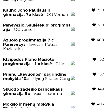
359
Kauno Jono Pauliaus II
gimnazija, 7b klasė
- OG Version
510
Panevėžio,,Saulėtekio’’progimna
zija
- OG version
488
Azuolo progimnazija 7 c
Panevezys
- Liveta ir Petras
Kazlauskai
132
Klaipėdos Prano Mašioto
progimnazija - 1 c klasė
- GJan
137
Prienų ,,Revuonos'' pagrindinė
mokykla 10a
- Flying Saucer Gang
149
Skuodo zadeiko pranciskaus
gimnazija 9c
- Vaidas baumila
403
Mokslo ir menų mokykla