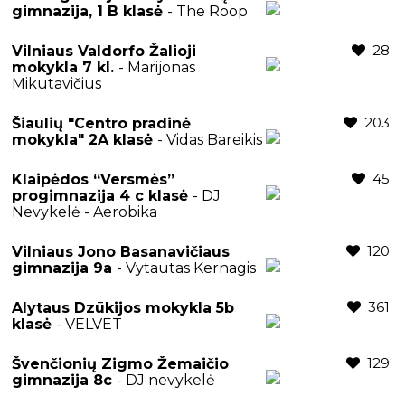
gimnazija, 1 B klasė
- The Roop
28
Vilniaus Valdorfo Žalioji
mokykla 7 kl.
- Marijonas
Mikutavičius
203
Šiaulių "Centro pradinė
mokykla" 2A klasė
- Vidas Bareikis
45
Klaipėdos “Versmės”
progimnazija 4 c klasė
- DJ
Nevykelė - Aerobika
120
Vilniaus Jono Basanavičiaus
gimnazija 9a
- Vytautas Kernagis
361
Alytaus Dzūkijos mokykla 5b
klasė
- VELVET
129
Švenčionių Zigmo Žemaičio
gimnazija 8c
- DJ nevykelė