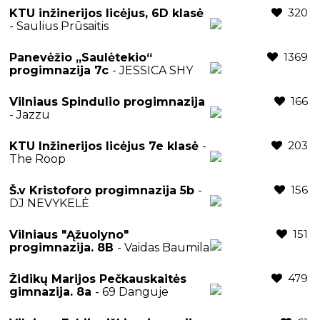
320
KTU inžinerijos licėjus, 6D klasė
- Saulius Prūsaitis
1369
Panevėžio „Saulėtekio“
progimnazija 7c
- JESSICA SHY
166
Vilniaus Spindulio progimnazija
- Jazzu
203
KTU Inžinerijos licėjus 7e klasė
-
The Roop
156
Š.v Kristoforo progimnazija 5b
-
DJ NEVYKELĖ
151
Vilniaus "Ąžuolyno"
progimnazija. 8B
- Vaidas Baumila
479
Židikų Marijos Pečkauskaitės
gimnazija. 8a
- 69 Danguje