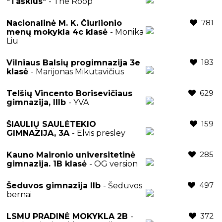
"Taškius"
- The Roop
781
Nacionalinė M. K. Čiurlionio
menų mokykla 4c klasė
- Monika
Liu
183
Vilniaus Balsių progimnazija 3e
klasė
- Marijonas Mikutavičius
629
Telšių Vincento Borisevičiaus
gimnazija, IIIb
- YVA
159
ŠIAULIŲ SAULĖTEKIO
GIMNAZIJA, 3A
- Elvis presley
285
Kauno Maironio universitetinė
gimnazija. 1B klasė
- OG version
497
Šeduvos gimnazija IIb
- Šeduvos
bernai
372
LSMU PRADINĖ MOKYKLA 2B
-