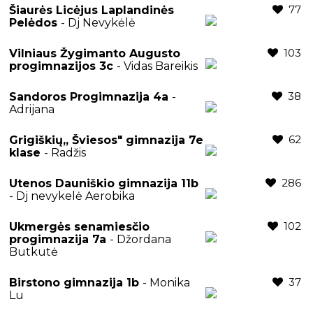
77
Šiaurės Licėjus Laplandinės
Pelėdos
- Dj Nevykėlė
103
Vilniaus Žygimanto Augusto
progimnazijos 3c
- Vidas Bareikis
38
Sandoros Progimnazija 4a
-
Adrijana
62
Grigiškių,, Šviesos" gimnazija 7e
klase
- Radžis
286
Utenos Dauniškio gimnazija 11b
- Dj nevykelė Aerobika
102
Ukmergės senamiesčio
progimnazija 7a
- Džordana
Butkutė
37
Birstono gimnazija 1b
- Monika
Lu