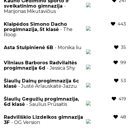
241
Kauno Gedimino sporto ir
sveikatinimo gimnazija
-
Marijonas Mikutavičius
443
Klaipėdos Simono Dacho
progimnazija, 5t klasė
- The
Roop
35
Asta Stulpinienė 6B
- Monika liu
99
Vilniaus Barboros Radvilaitės
progimnazija 6d
- Jessica Shy
53
Šiaulių Dainų progimnazija 6c
klasė
- Justė Arlauskaitė-Jazzu
419
Šiaulių Gegužių progimnazija,
6d klasė
- Saulius Prūsaitis
48
Radviliškio Lizdeikos gimnazija
3F
- OG Version