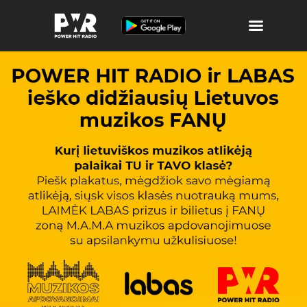
Atributika
Laidos ir Archyvas
Muzika
Apie POWER
Žaidimai