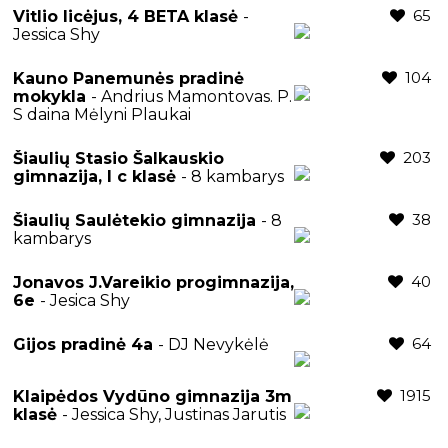
65
Vitlio licėjus, 4 BETA klasė
-
Jessica Shy
104
Kauno Panemunės pradinė
mokykla
- Andrius Mamontovas. P.
S daina Mėlyni Plaukai
203
Šiaulių Stasio Šalkauskio
gimnazija, I c klasė
- 8 kambarys
38
Šiaulių Saulėtekio gimnazija
- 8
kambarys
40
Jonavos J.Vareikio progimnazija,
6e
- Jesica Shy
64
Gijos pradinė 4a
- DJ Nevykėlė
1915
Klaipėdos Vydūno gimnazija 3m
klasė
- Jessica Shy, Justinas Jarutis