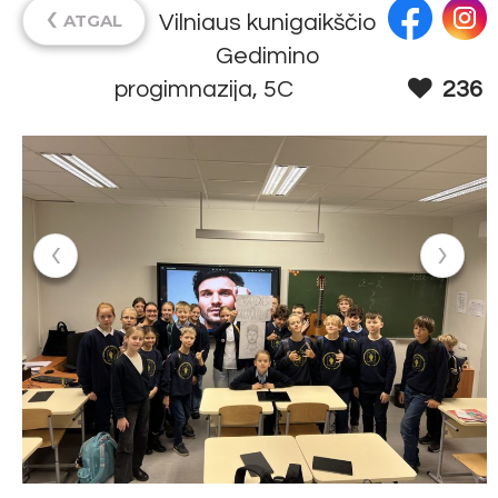
‹
ATGAL
Vilniaus kunigaikščio
Gedimino
progimnazija, 5C
236
‹
›