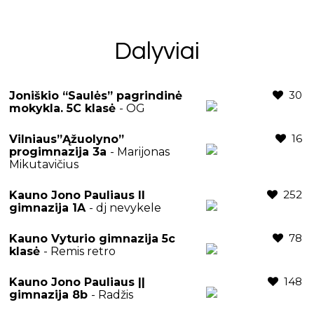
Dalyviai
30
Joniškio “Saulės” pagrindinė
mokykla. 5C klasė
- OG
16
Vilniaus”Ąžuolyno”
progimnazija 3a
- Marijonas
Mikutavičius
252
Kauno Jono Pauliaus II
gimnazija 1A
- dj nevykele
78
Kauno Vyturio gimnazija 5c
klasė
- Remis retro
148
Kauno Jono Pauliaus ||
gimnazija 8b
- Radžis