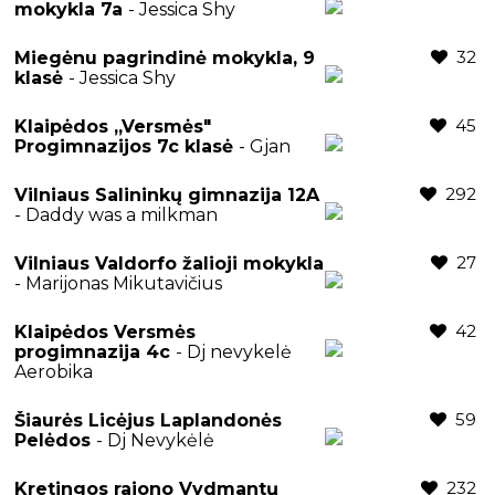
mokykla 7a
- Jessica Shy
32
Miegėnu pagrindinė mokykla, 9
klasė
- Jessica Shy
45
Klaipėdos ,,Versmės"
Progimnazijos 7c klasė
- Gjan
292
Vilniaus Salininkų gimnazija 12A
- Daddy was a milkman
27
Vilniaus Valdorfo žalioji mokykla
- Marijonas Mikutavičius
42
Klaipėdos Versmės
progimnazija 4c
- Dj nevykelė
Aerobika
59
Šiaurės Licėjus Laplandonės
Pelėdos
- Dj Nevykėlė
232
Kretingos rajono Vydmantų