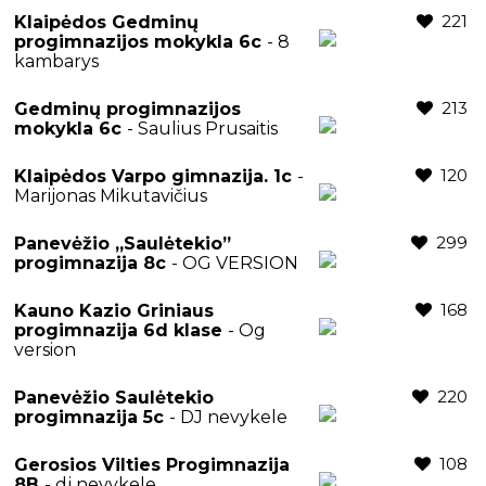
221
Klaipėdos Gedminų
progimnazijos mokykla 6c
- 8
kambarys
213
Gedminų progimnazijos
mokykla 6c
- Saulius Prusaitis
120
Klaipėdos Varpo gimnazija. 1c
-
Marijonas Mikutavičius
299
Panevėžio ,,Saulėtekio”
progimnazija 8c
- OG VERSION
168
Kauno Kazio Griniaus
progimnazija 6d klase
- Og
version
220
Panevėžio Saulėtekio
progimnazija 5c
- DJ nevykele
108
Gerosios Vilties Progimnazija
8B
- dj nevykele