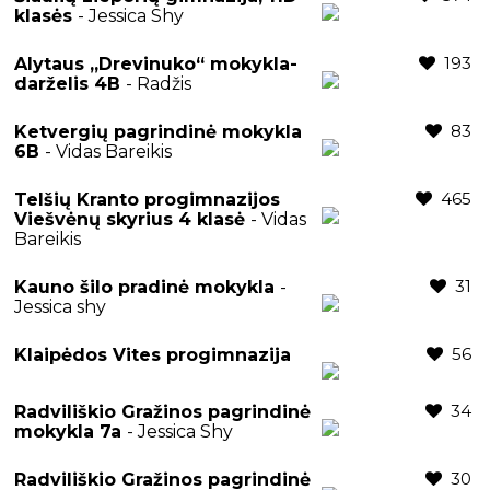
klasės
- Jessica Shy
193
Alytaus „Drevinuko“ mokykla-
darželis 4B
- Radžis
83
Ketvergių pagrindinė mokykla
6B
- Vidas Bareikis
465
Telšių Kranto progimnazijos
Viešvėnų skyrius 4 klasė
- Vidas
Bareikis
31
Kauno šilo pradinė mokykla
-
Jessica shy
56
Klaipėdos Vites progimnazija
34
Radviliškio Gražinos pagrindinė
mokykla 7a
- Jessica Shy
30
Radviliškio Gražinos pagrindinė