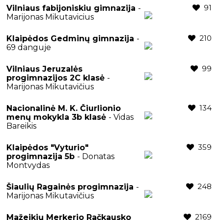
91
Vilniaus fabijoniskiu gimnazija
-
Marijonas Mikutavicius
210
Klaipėdos Gedminų gimnazija
-
69 danguje
99
Vilniaus Jeruzalės
progimnazijos 2C klasė
-
Marijonas Mikutavičius
134
Nacionalinė M. K. Čiurlionio
menų mokykla 3b klasė
- Vidas
Bareikis
359
Klaipėdos "Vyturio"
progimnazija 5b
- Donatas
Montvydas
248
Šiaulių Ragainės progimnazija
-
Marijonas Mikutavičius
2169
Mažeikių Merkerio Račkausko