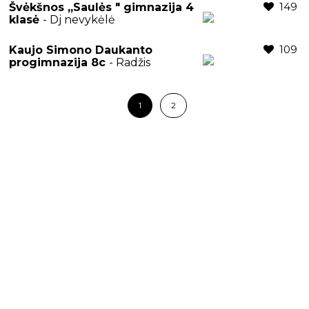
149
Švėkšnos ,,Saulės " gimnazija 4
klasė
- Dj nevykėlė
109
Kaujo Simono Daukanto
progimnazija 8c
- Radžis
1
2
Copyright © 2016 - 2026 by
PowerHitRadio.lt
All rights