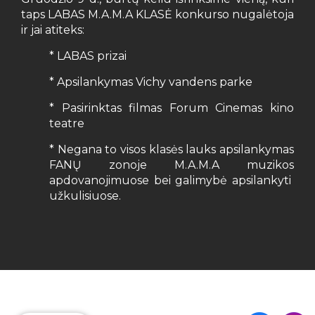
taps LABAS M.A.M.A KLASĖ konkurso nugalėtoja
ir jai atiteks:
* LABAS prizai
* Apsilankymas Vichy vandens parke
* Pasirinktas filmas Forum Cinemas kino
teatre
* Negana to visos klasės lauks apsilankymas
FANŲ zonoje M.A.M.A muzikos
apdovanojimuose bei galimybė apsilankyti
užkulisiuose.