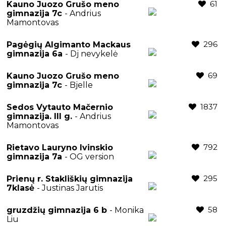
61
Kauno Juozo Grušo meno
gimnazija 7c
- Andrius
Mamontovas
296
Pagėgių Algimanto Mackaus
gimnazija 6a
- Dj nevykelė
69
Kauno Juozo Grušo meno
gimnazija 7c
- Bjelle
1837
Sedos Vytauto Mačernio
gimnazija. III g.
- Andrius
Mamontovas
792
Rietavo Lauryno Ivinskio
gimnazija 7a
- OG version
295
Prienų r. Stakliškių gimnazija
7klasė
- Justinas Jarutis
58
gruzdžių gimnazija 6 b
- Monika
Liu