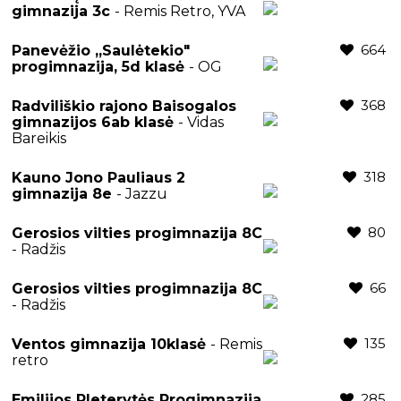
gimnazija 3c
- Remis Retro, YVA
664
Panevėžio ,,Saulėtekio"
progimnazija, 5d klasė
- OG
368
Radviliškio rajono Baisogalos
gimnazijos 6ab klasė
- Vidas
Bareikis
318
Kauno Jono Pauliaus 2
gimnazija 8e
- Jazzu
80
Gerosios vilties progimnazija 8C
- Radžis
66
Gerosios vilties progimnazija 8C
- Radžis
135
Ventos gimnazija 10klasė
- Remis
retro
285
Emilijos Pleterytės Progimnazija