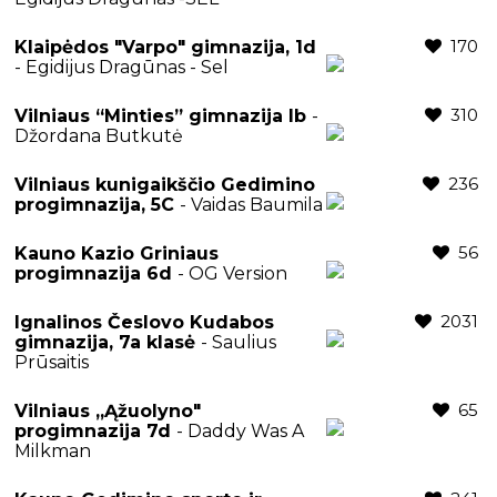
170
Klaipėdos "Varpo" gimnazija, 1d
- Egidijus Dragūnas - Sel
310
Vilniaus “Minties” gimnazija Ib
-
Džordana Butkutė
236
Vilniaus kunigaikščio Gedimino
progimnazija, 5C
- Vaidas Baumila
56
Kauno Kazio Griniaus
progimnazija 6d
- OG Version
2031
Ignalinos Česlovo Kudabos
gimnazija, 7a klasė
- Saulius
Prūsaitis
65
Vilniaus „Ąžuolyno"
progimnazija 7d
- Daddy Was A
Milkman