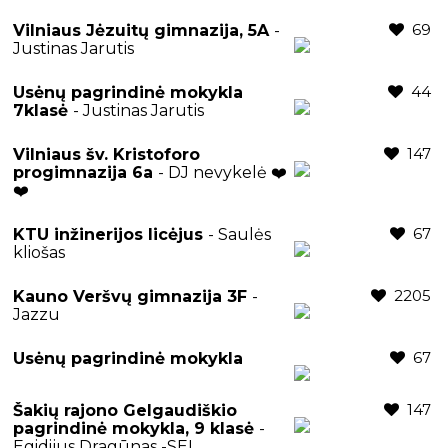
69
Vilniaus Jėzuitų gimnazija, 5A
-
Justinas Jarutis
44
Usėnų pagrindinė mokykla
7klasė
- Justinas Jarutis
147
Vilniaus šv. Kristoforo
progimnazija 6a
- DJ nevykelė ❤️
❤️
67
KTU inžinerijos licėjus
- Saulės
kliošas
2205
Kauno Veršvų gimnazija 3F
-
Jazzu
67
Usėnų pagrindinė mokykla
147
Šakių rajono Gelgaudiškio
pagrindinė mokykla, 9 klasė
-
Egidijus Dragūnas -SEL