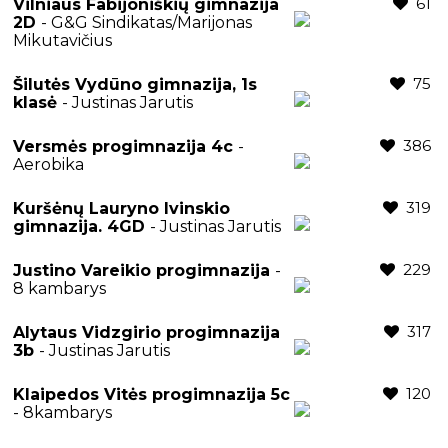
61
Vilniaus Fabijoniškių gimnazija
2D
- G&G Sindikatas/Marijonas
Mikutavičius
75
Šilutės Vydūno gimnazija, 1s
klasė
- Justinas Jarutis
386
Versmės progimnazija 4c
-
Aerobika
319
Kuršėnų Lauryno Ivinskio
gimnazija. 4GD
- Justinas Jarutis
229
Justino Vareikio progimnazija
-
8 kambarys
317
Alytaus Vidzgirio progimnazija
3b
- Justinas Jarutis
120
Klaipedos Vitės progimnazija 5c
- 8kambarys