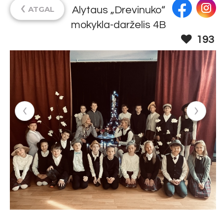
‹
ATGAL
Alytaus „Drevinuko“
mokykla-darželis 4B
193
‹
›