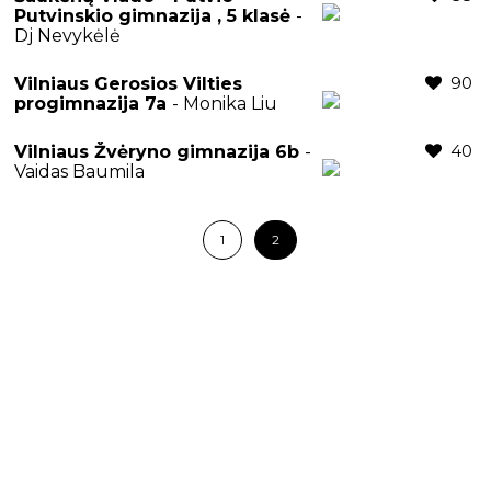
Putvinskio gimnazija , 5 klasė
-
Dj Nevykėlė
90
Vilniaus Gerosios Vilties
progimnazija 7a
- Monika Liu
40
Vilniaus Žvėryno gimnazija 6b
-
Vaidas Baumila
1
2