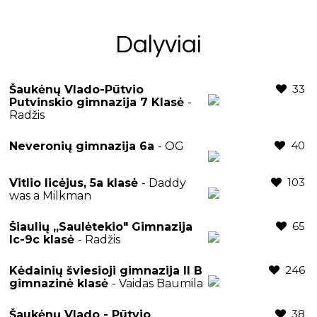
Dalyviai
33
Šaukėnų Vlado-Pūtvio
Putvinskio gimnazija 7 Klasė
-
Radžis
40
Neveronių gimnazija 6a
- OG
103
Vitlio licėjus, 5a klasė
- Daddy
was a Milkman
65
Šiaulių „Saulėtekio" Gimnazija
Ic-9c klasė
- Radžis
246
Kėdainių šviesioji gimnazija II B
gimnazinė klasė
- Vaidas Baumila
38
Šaukėnų Vlado - Pūtvio