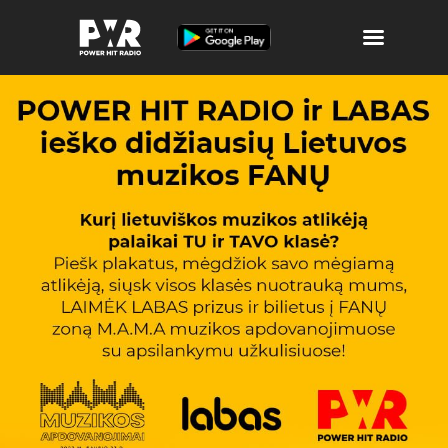
Atributika
Laidos ir Archyvas
Muzika
Apie POWER
Žaidimai