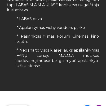
taps LABAS M.A.M.A KLASĖ konkurso nugalėtoja
ir jai atiteks:
* LABAS prizai
* Apsilankymas Vichy vandens parke
* Pasirinktas filmas Forum Cinemas kino
teatre
* Negana to visos klasės lauks apsilankymas
FANŲ zonoje M.A.M.A muzikos
apdovanojimuose bei galimybė apsilankyti
užkulisiuose.