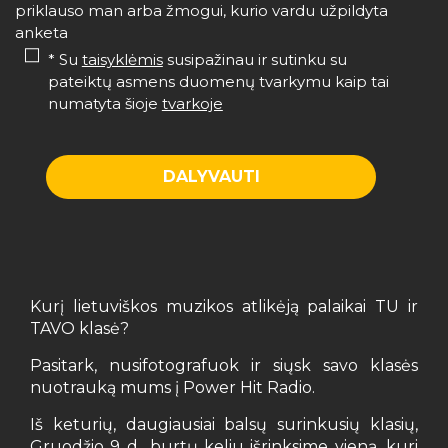
priklauso man arba žmogui, kurio vardu užpildyta
anketa
* Su
taisyklėmis
susipažinau ir sutinku su
pateiktų asmens duomenų tvarkymu kaip tai
numatyta šioje
tvarkoje
Kurį lietuviškos muzikos atlikėją palaikai TU ir
TAVO klasė?
Pasitark, nusifotografuok ir siųsk savo klasės
nuotrauką mums į Power Hit Radio.
Iš keturių, daugiausiai balsų surinkusių klasių,
Gruodžio 9 d., burtų keliu išrinksime vieną, kuri