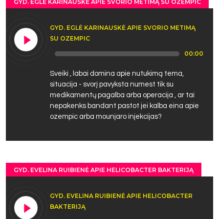
GYD. EGLĖ KARINAUSKĖ APIE SVORIO METIMĄ SU OZEMPIC
GYD. EGLĖ KARINAUSKĖ APIE SVORIO METIMĄ
SU OZEMPIC
Audio
00:00
Player
Sveiki , labai domina apie nutukimą tema,
situacija - svorį pavyksta numest tik su
medikamentų pagalba arba operacija , ar tai
nepakenks bandant pastot jei kalba eina apie
ozempic arba mounjaro injekcijas?
GYD. EVELINA RUIBIENĖ APIE HELICOBACTER BAKTERIJĄ
GYD. EVELINA RUIBIENĖ APIE HELICOBACTER
BAKTERIJĄ
Audio