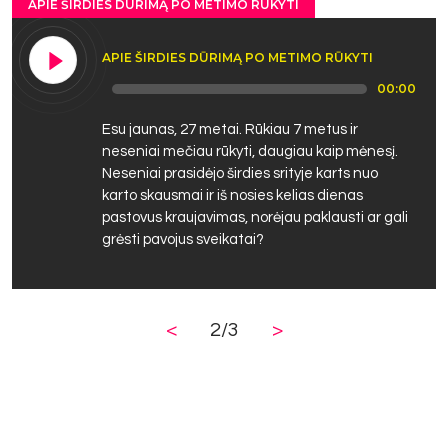
APIE ŠIRDIES DŪRIMĄ PO METIMO RŪKYTI
APIE ŠIRDIES DŪRIMĄ PO METIMO RŪKYTI
Audio
00:00
Player
Esu jaunas, 27 metai. Rūkiau 7 metus ir
neseniai mečiau rūkyti, daugiau kaip mėnesį.
Neseniai prasidėjo širdies srityje karts nuo
karto skausmai ir iš nosies kelias dienas
pastovus kraujavimas, norėjau paklausti ar gali
grėsti pavojus sveikatai?
<
2/3
>