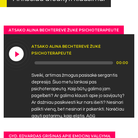
ATSAKO ALINA BECHTEREVĖ ŽUKĖ PSICHOTERAPEUTĖ
ATSAKO ALINA BECHTEREVĖ ŽUKĖ
PSICHOTERAPEUTĖ
Audio
00:00
Player
Sveiki, artimas žmogus pasisakė sergantis
depresija. Šiuo metu lankosi pas
psichoterapeutą. Kaip būtų galima jam
pagelbėti? Ar galima klausti apie jo savijautą?
Ar dažniau pasikviesti kur nors išeiti? Nesinori
palikti vieną, bet nesinori ir pakenkti. Norėčiau
gauti patarimų, kaip elgtis. Ačiū
GYD. EDVARDAS GRIŠINAS APIE EMOCINĮ VALGYMĄ