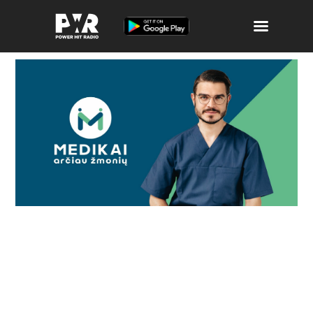
Atributika
Laidos ir Archyvas
Muzika
Apie POWER
Žaidimai