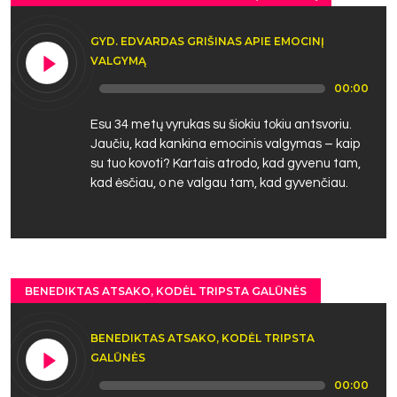
GYD. EDVARDAS GRIŠINAS APIE EMOCINĮ
VALGYMĄ
Audio
00:00
Player
Esu 34 metų vyrukas su šiokiu tokiu antsvoriu.
Jaučiu, kad kankina emocinis valgymas – kaip
su tuo kovoti? Kartais atrodo, kad gyvenu tam,
kad ėsčiau, o ne valgau tam, kad gyvenčiau.
BENEDIKTAS ATSAKO, KODĖL TRIPSTA GALŪNĖS
BENEDIKTAS ATSAKO, KODĖL TRIPSTA
GALŪNĖS
Audio
00:00
Player