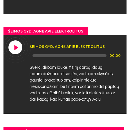
ŠEIMOS GYD. AGNĖ APIE ELEKTROLITUS
ŠEIMOS GYD. AGNĖ APIE ELEKTROLITUS
Audio
00:00
Player
Sveiki, dirbam lauke, fizinį darbą, daug
judam,dažnai ant saulės, vartojam skysčius,
gausiai prakaituojam, kaip ir niekuo
nesiskundžiam, bet norim patarimo dėl papildų
vartojimo. Galbūt reiktų vartoti elektrolitus ar
dar kažką, kad kūnas padėkotų? Ačiū