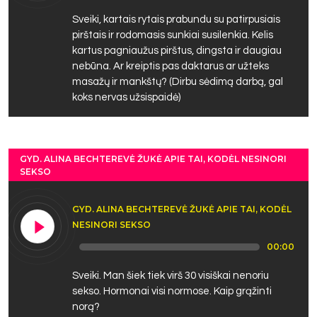
Sveiki, kartais rytais prabundu su patirpusiais
pirštais ir rodomasis sunkiai susilenkia. Kelis
kartus pagniaužus pirštus, dingsta ir daugiau
nebūna. Ar kreiptis pas daktarus ar užteks
masažų ir mankštų? (Dirbu sėdimą darbą, gal
koks nervas užsispaidė)
GYD. ALINA BECHTEREVĖ ŽUKĖ APIE TAI, KODĖL NESINORI
SEKSO
GYD. ALINA BECHTEREVĖ ŽUKĖ APIE TAI, KODĖL
NESINORI SEKSO
Audio
00:00
Player
Sveiki. Man šiek tiek virš 30 visiškai nenoriu
sekso. Hormonai visi normose. Kaip grąžinti
norą?