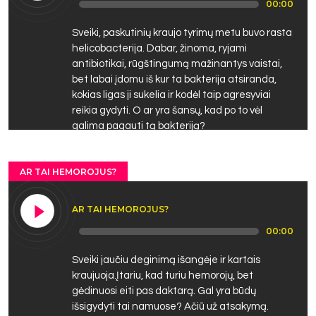
00:00
Player
Sveiki, paskutinių kraujo tyrimų metu buvo rasta
helicobacterija. Dabar, žinoma, ryjami
antibiotikai, rūgštingumą mažinantys vaistai,
bet labai įdomu iš kur ta bakterija atsiranda,
kokias ligas ji sukelia ir kodėl taip agresyviai
reikia gydyti. O ar yra šansų, kad po to vėl
galima pagauti tą bakteriją?
AR TAI HEMOROJUS?
AR TAI HEMOROJUS?
Audio
00:00
Player
Sveiki jaučiu deginimą išangėje ir kartais
kraujuoja.Įtariu, kad turiu hemorojų, bet
gėdinuosi eiti pas daktarą. Gal yra būdų
išsigydyti tai namuose? Ačiū už atsakymą.