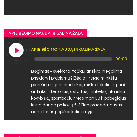
APIE BĖGIMO NAUDĄ IR GALIMĄ ŽALĄ
APIE BĖGIMO NAUDĄ IR GALIMĄ ŽALĄ
Audio
00:00
Player
Bėgimas - sveikata, tačiau ar tikrai negalima
prisidaryt problemų? Bėgioti reikia minkštu
paviršiumi (guminiai takai, miško takeliai ir pan)
ar tinka ir betonas, asfaltas, trinkelės, tik reikia
kokybiškų sportbačių? Nes man 30 ir pabėgiojus
kieta danga po kokių 5-10km pradeda jaustis
nemalonūs pojūčiai kelio srityje.